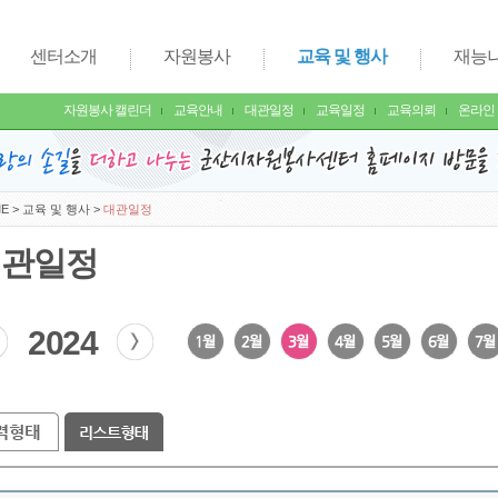
센터소개
자원봉사
교육 및 행사
재능
자원봉사 캘린더
교육안내
대관일정
교육일정
교육의뢰
온라인
E
>
교육 및 행사
>
대관일정
대관일정
2024