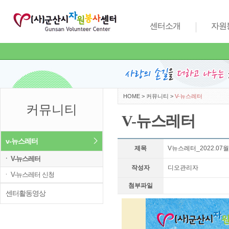
센터소개
자원
HOME
>
커뮤니티
>
V-뉴스레터
커뮤니티
V-뉴스레터
v-뉴스레터
제목
V뉴스레터_2022.07
ㆍ V-뉴스레터
작성자
디오관리자
ㆍ V-뉴스레터 신청
첨부파일
센터활동영상