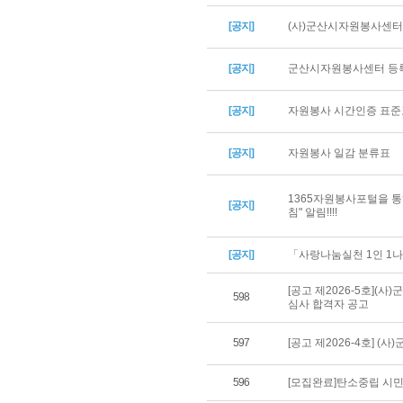
[공지]
(사)군산시자원봉사센터 
[공지]
군산시자원봉사센터 등록
[공지]
자원봉사 시간인증 표준
[공지]
자원봉사 일감 분류표
1365자원봉사포털을 통
[공지]
침" 알림!!!!
[공지]
「사랑나눔실천 1인 1나
[공고 제2026-5호](
598
심사 합격자 공고
597
[공고 제2026-4호] 
596
[모집완료]탄소중립 시민