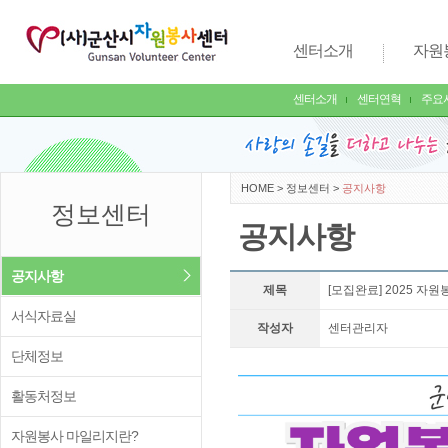
센터소개
자원
센터소개
센터연혁
주요
HOME
>
정보센터
>
공지사항
정보센터
공지사항
공지사항
제목
[모집완료] 2025 
서식자료실
작성자
센터관리자
단체정보
활동처정보
자원봉사 마일리지란?