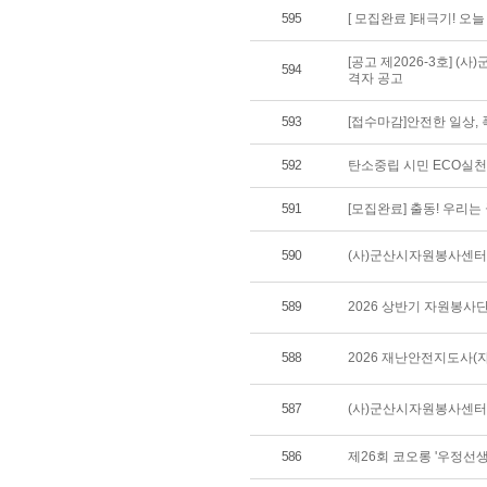
595
[ 모집완료 ]태극기! 오
[공고 제2026-3호] 
594
격자 공고
593
[접수마감]안전한 일상,
592
탄소중립 시민 ECO실
591
[모집완료] 출동! 우리
590
(사)군산시자원봉사센터 
589
2026 상반기 자원봉사
588
2026 재난안전지도사(
587
(사)군산시자원봉사센터 
586
제26회 코오롱 '우정선