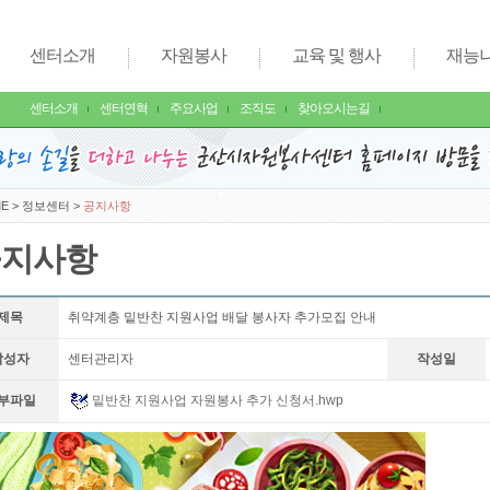
센터소개
자원봉사
교육 및 행사
재능
센터소개
센터연혁
주요사업
조직도
찾아오시는길
E
>
정보센터
>
공지사항
공지사항
제목
취약계층 밑반찬 지원사업 배달 봉사자 추가모집 안내
작성자
센터관리자
작성일
부파일
밑반찬 지원사업 자원봉사 추가 신청서.hwp