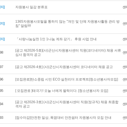
공지]
자원봉사 일감 분류표
센
1365자원봉사포털을 통하지 않는 "개인 및 단체 자원봉사활동 관리 방
공지]
센
침" 알림!!!!
공지]
「사랑나눔실천 1인 1나눔 계좌 갖기」 후원 사업 안내
센
[공고 제2026-5호](사)군산시자원봉사센터 직원(코디네이터) 채용 서류
98
센
심사 합격자 공고
97
[공고 제2026-4호] (사)군산시자원봉사센터 코디네이터 채용 공고
센
96
[모집완료]탄소중립 시민 ECO 실천리더 프로젝트[청소년봉사자모집]
센
95
[ 모집완료 ]태극기! 오늘 너에게 펄럭이다. [청소년봉사자 모집]
센
[공고 제2026-3호] (사)군산시자원봉사센터 직원(정규직) 채용 최종합
94
센
격자 공고
93
[접수마감]안전한 일상, 폭염대비 안전쉼터 자원봉사자 모집 안내
센