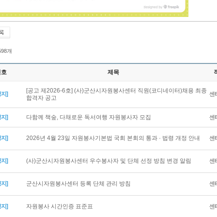
 598개
번호
제목
[공고 제2026-6호] (사)군산시자원봉사센터 직원(코디네이터)채용 최종
공지]
센
합격자 공고
공지]
다함께 책숲, 다채로운 독서여행 자원봉사자 모집
센
공지]
2026년 4월 23일 자원봉사기본법 국회 본회의 통과 · 법령 개정 안내
센
공지]
(사)군산시자원봉사센터 우수봉사자 및 단체 선정 방침 변경 알림
센
공지]
군산시자원봉사센터 등록 단체 관리 방침
센
공지]
자원봉사 시간인증 표준표
센