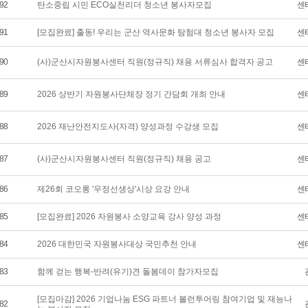
92
탄소중립 시민 ECO실천리더 청소년 봉사자모집
센
91
[모집완료] 출동! 우리는 군산 역사문화 탐험대 청소년 봉사자 모집
센
90
(사)군산시자원봉사센터 직원(정규직) 채용 서류심사 합격자 공고
센
89
2026 상반기 자원봉사단체장 정기 간담회 개최 안내
센
88
2026 재난안전지도사(자격) 양성과정 수강생 모집
센
87
(사)군산시자원봉사센터 직원(정규직) 채용 공고
센
86
제26회 코오롱 '우정선생상'시상 요강 안내
센
85
[모집완료] 2026 자원봉사 소양교육 강사 양성 과정
센
84
2026 대한민국 자원봉사대상 국민추천 안내
센
83
함께 걷는 행복-반려(유기)견 돌봄데이 참가자모집
[모집마감] 2026 기업나눔 ESG 파트너 볼런투어링 참여기업 및 재능나
82