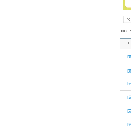
Total :
[
[
[
[
[
[