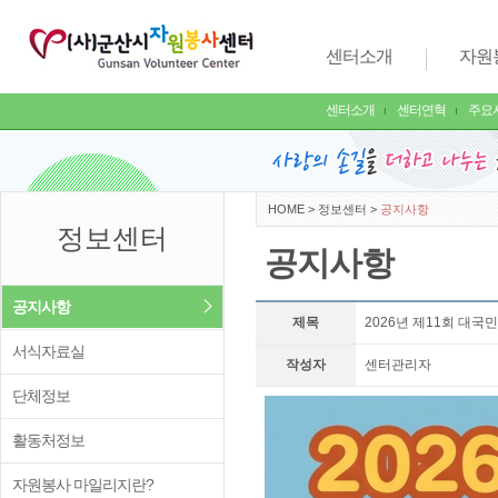
센터소개
자원
센터소개
센터연혁
주요
HOME
>
정보센터
>
공지사항
정보센터
공지사항
공지사항
제목
2026년 제11회 대국
서식자료실
작성자
센터관리자
단체정보
활동처정보
자원봉사 마일리지란?