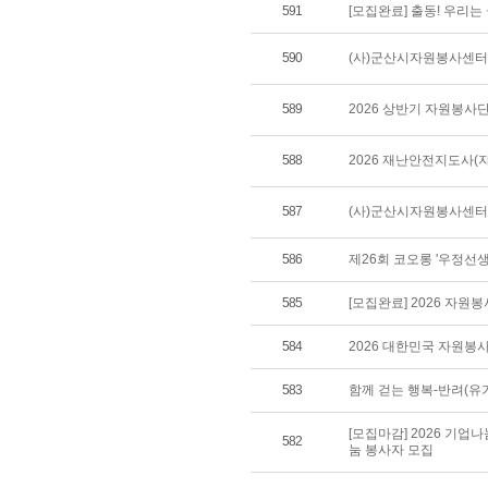
591
[모집완료] 출동! 우리
590
(사)군산시자원봉사센터 
589
2026 상반기 자원봉사
588
2026 재난안전지도사(
587
(사)군산시자원봉사센터 
586
제26회 코오롱 '우정선
585
[모집완료] 2026 자원
584
2026 대한민국 자원봉
583
함께 걷는 행복-반려(유
[모집마감] 2026 기업
582
눔 봉사자 모집