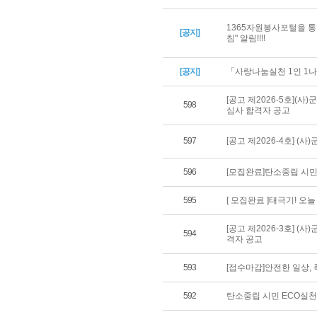
1365자원봉사포털을 통
[공지]
침" 알림!!!!
[공지]
「사랑나눔실천 1인 1나
[공고 제2026-5호](
598
심사 합격자 공고
597
[공고 제2026-4호] 
596
[모집완료]탄소중립 시민
595
[ 모집완료 ]태극기! 오
[공고 제2026-3호] 
594
격자 공고
593
[접수마감]안전한 일상,
592
탄소중립 시민 ECO실