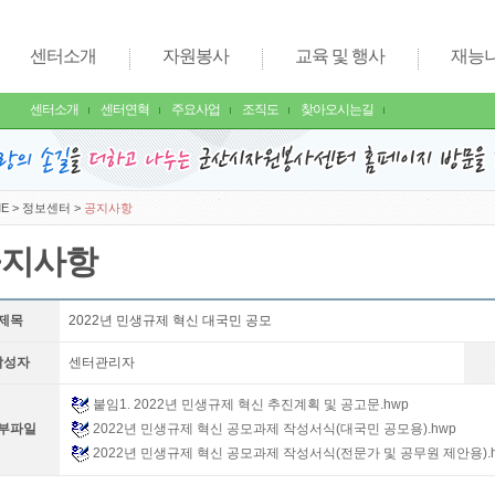
센터소개
자원봉사
교육 및 행사
재능
센터소개
센터연혁
주요사업
조직도
찾아오시는길
E
>
정보센터
>
공지사항
공지사항
제목
2022년 민생규제 혁신 대국민 공모
작성자
센터관리자
붙임1. 2022년 민생규제 혁신 추진계획 및 공고문.hwp
부파일
2022년 민생규제 혁신 공모과제 작성서식(대국민 공모용).hwp
2022년 민생규제 혁신 공모과제 작성서식(전문가 및 공무원 제안용).