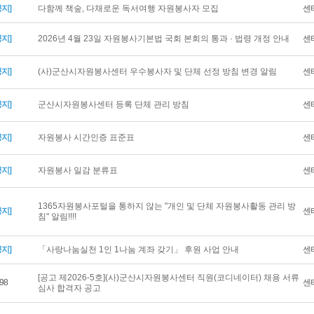
공지]
다함께 책숲, 다채로운 독서여행 자원봉사자 모집
센
공지]
2026년 4월 23일 자원봉사기본법 국회 본회의 통과 · 법령 개정 안내
센
공지]
(사)군산시자원봉사센터 우수봉사자 및 단체 선정 방침 변경 알림
센
공지]
군산시자원봉사센터 등록 단체 관리 방침
센
공지]
자원봉사 시간인증 표준표
센
공지]
자원봉사 일감 분류표
센
1365자원봉사포털을 통하지 않는 "개인 및 단체 자원봉사활동 관리 방
공지]
센
침" 알림!!!!
공지]
「사랑나눔실천 1인 1나눔 계좌 갖기」 후원 사업 안내
센
[공고 제2026-5호](사)군산시자원봉사센터 직원(코디네이터) 채용 서류
98
센
심사 합격자 공고