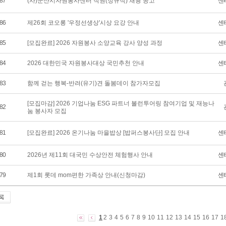
87
(사)군산시자원봉사센터 직원(정규직) 채용 공고
센
86
제26회 코오롱 '우정선생상'시상 요강 안내
센
85
[모집완료] 2026 자원봉사 소양교육 강사 양성 과정
센
84
2026 대한민국 자원봉사대상 국민추천 안내
센
83
함께 걷는 행복-반려(유기)견 돌봄데이 참가자모집
[모집마감] 2026 기업나눔 ESG 파트너 볼런투어링 참여기업 및 재능나
82
눔 봉사자 모집
81
[모집완료] 2026 온기나눔 마을밥상 [밥퍼스봉사단] 모집 안내
센
80
2026년 제11회 대국민 수상안전 체험행사 안내
센
79
제1회 롯데 mom편한 가족상 안내(신청마감)
센
1
2
3
4
5
6
7
8
9
10
11
12
13
14
15
16
17
1