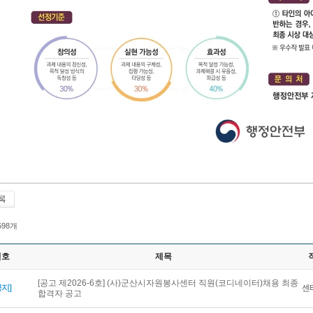
 598개
번호
제목
[공고 제2026-6호] (사)군산시자원봉사센터 직원(코디네이터)채용 최종
공지]
센
합격자 공고