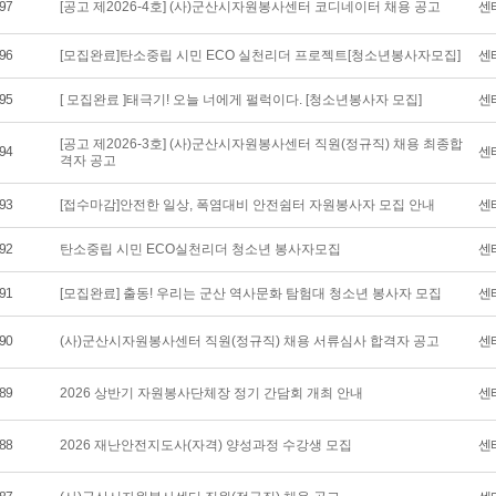
97
[공고 제2026-4호] (사)군산시자원봉사센터 코디네이터 채용 공고
센
96
[모집완료]탄소중립 시민 ECO 실천리더 프로젝트[청소년봉사자모집]
센
95
[ 모집완료 ]태극기! 오늘 너에게 펄럭이다. [청소년봉사자 모집]
센
[공고 제2026-3호] (사)군산시자원봉사센터 직원(정규직) 채용 최종합
94
센
격자 공고
93
[접수마감]안전한 일상, 폭염대비 안전쉼터 자원봉사자 모집 안내
센
92
탄소중립 시민 ECO실천리더 청소년 봉사자모집
센
91
[모집완료] 출동! 우리는 군산 역사문화 탐험대 청소년 봉사자 모집
센
90
(사)군산시자원봉사센터 직원(정규직) 채용 서류심사 합격자 공고
센
89
2026 상반기 자원봉사단체장 정기 간담회 개최 안내
센
88
2026 재난안전지도사(자격) 양성과정 수강생 모집
센