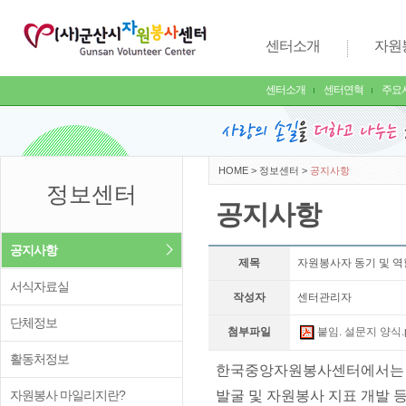
센터소개
자원
센터소개
센터연혁
주요
HOME
>
정보센터
>
공지사항
정보센터
공지사항
공지사항
제목
자원봉사자 동기 및 역
서식자료실
작성자
센터관리자
단체정보
첨부파일
붙임. 설문지 양식.p
활동처정보
한국중앙자원봉사센터에서는 자
자원봉사 마일리지란?
발굴 및 자원봉사 지표 개발 