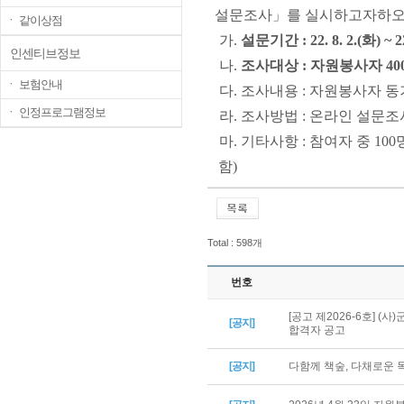
설문조사
」
를 실시하고자하오
ㆍ 같이상점
가
.
설문기간
: 22. 8. 2.(
화
) ~ 2
인센티브정보
나
.
조사대상
:
자원봉사자
40
ㆍ 보험안내
다
.
조사내용
:
자원봉사자 동
ㆍ 인정프로그램정보
라
.
조사방법
:
온라인 설문
마
.
기타사항
:
참여자 중
100
함
)
Total : 598개
번호
[공고 제2026-6호] 
[공지]
합격자 공고
[공지]
다함께 책숲, 다채로운