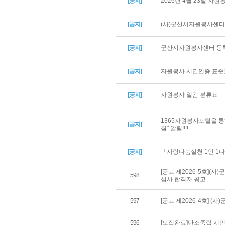
[공지]
2026년 4월 23일 자
[공지]
(사)군산시자원봉사센터 
[공지]
군산시자원봉사센터 등록
[공지]
자원봉사 시간인증 표준
[공지]
자원봉사 일감 분류표
1365자원봉사포털을 통
[공지]
침" 알림!!!!
[공지]
「사랑나눔실천 1인 1나
[공고 제2026-5호](
598
심사 합격자 공고
597
[공고 제2026-4호] 
596
[모집완료]탄소중립 시민