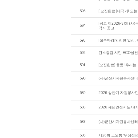
595
[ 모집완료 ]태극기! 오
[공고 제2026-3호] 
594
격자 공고
593
[접수마감]안전한 일상,
592
탄소중립 시민 ECO실
591
[모집완료] 출동! 우리
590
(사)군산시자원봉사센터 
589
2026 상반기 자원봉사
588
2026 재난안전지도사(
587
(사)군산시자원봉사센터 
586
제26회 코오롱 '우정선