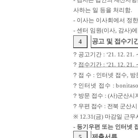
사하는 일 등을 처리함
.
-
이사는 이사회에서 정한
-
센터 임원
(
이사
,
감사
)
에
공고 및 접수기
4
?
공고기간
:
‘
21. 12. 21.
?
접수기간
:
‘
21. 12. 21.
?
접 수
:
인터넷 접수
,
방
?
인터넷 접수
:
bonitas
?
방문 접수
: (
사
)
군산시
?
우편 접수
:
전북 군산시
※
12.31(
금
)
마감일 근무
-
등기우편 또는 인터넷 
제출서류
5