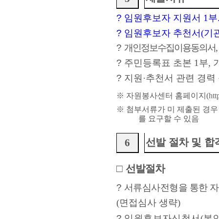
?
임원후보자 지원서
1
부
?
임원후보자 추천서
(
기
?
개인정보수집이용동의서
,
?
주민등록표 초본
1
부
,
?
지원
·
추천서 관련 경력
※
자원봉사센터 홈페이지
(
htt
※
첨부서류가 미 제출된 경우
를 요구할 수 있음
선발 절차 및 합
6
□
선발절차
?
서류심사전형을 통한 자
(
면접심사 생략
)
?
임원후보자신청서
(
본