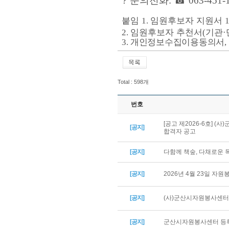
?
문의전화
:
☎
063-451-
붙임
임원후보자 지원서
1.
임원후보자 추천서
기관
2.
(
·
개인정보수집이용동의서
3.
,
Total : 598개
번호
[공고 제2026-6호] 
[공지]
합격자 공고
[공지]
다함께 책숲, 다채로운
[공지]
2026년 4월 23일 자
[공지]
(사)군산시자원봉사센터 
[공지]
군산시자원봉사센터 등록