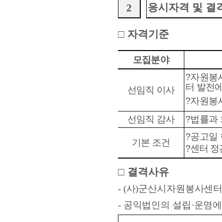
응시자격 및 결
2
□
자격기준
모집분야
?
자원봉
터 발전에
선임직 이사
?
자원봉사
선임직 감사
?
법률과 
?
공고일 
기본 조건
?
센터 정
□
결격사유
- (
사
)
군산시자원봉사센터
-
공익법인의 설립
·
운영에