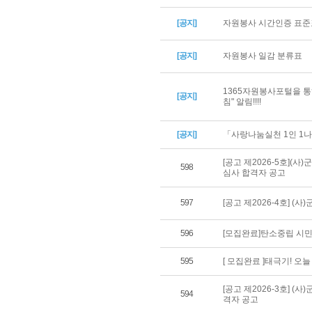
[공지]
자원봉사 시간인증 표준
[공지]
자원봉사 일감 분류표
1365자원봉사포털을 통
[공지]
침" 알림!!!!
[공지]
「사랑나눔실천 1인 1나
[공고 제2026-5호](
598
심사 합격자 공고
597
[공고 제2026-4호] 
596
[모집완료]탄소중립 시민
595
[ 모집완료 ]태극기! 오
[공고 제2026-3호] 
594
격자 공고