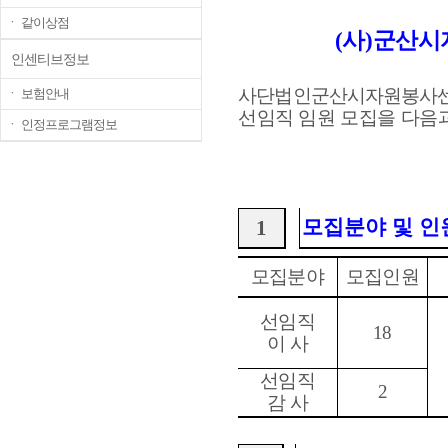
ㆍ 같이상점
사
군산시
(
)
인센티브정보
사단법인군산시
자원봉사센
ㆍ 보험안내
선임직 임원 모집을 다음
ㆍ 인정프로그램정보
모집분야 및 인
1
모집분야
모집인원
선임직
18
이 사
선임직
2
감 사