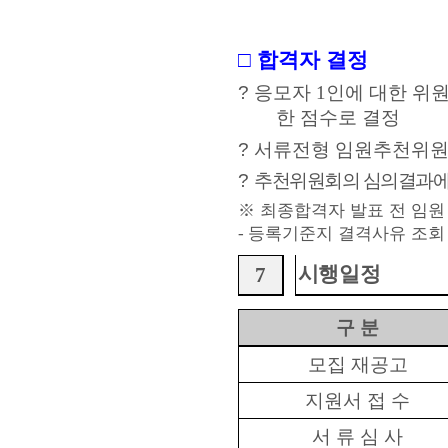
□
합격자 결정
?
응모자
1
인에 대한 위
한 점수로 결정
?
서류전형 임원추천위원
?
추천위원회의 심의결과에 
※
최종합격자 발표 전 임원
등록기준지 결격사유 조회
-
시행일정
7
구 분
모집 재공고
지원서 접 수
서 류 심 사