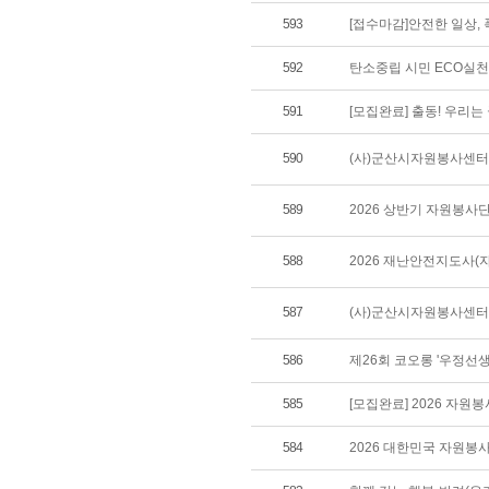
593
[접수마감]안전한 일상,
592
탄소중립 시민 ECO실
591
[모집완료] 출동! 우리
590
(사)군산시자원봉사센터 
589
2026 상반기 자원봉사
588
2026 재난안전지도사(
587
(사)군산시자원봉사센터 
586
제26회 코오롱 '우정선
585
[모집완료] 2026 자원
584
2026 대한민국 자원봉