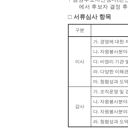
에서 후보자
결정 후
□
서류심사 항목
구분
가
.
경영에 대한 
나
.
자원봉사분야
이사
다
.
비영리 기관 
라
.
다양한 이해관
마
.
청렴성과 도덕
가
.
조직운영 및 
나
.
자원봉사분야
감사
다
.
자원봉사분야
라
.
청렴성과 도덕