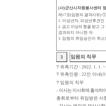
사
군산시자원봉사센터 
(
)
제
조
임원의 결격사유
17
(
)
미성년자
피성년후견인 
1.
,
금고 이상의 형을 받고 그
2.
경과되지 아니한 자
임원의 취임승인이 취소
3.
임원의 직무
3
?
위촉기간
: 2022. 1. 1. ~
?
위촉인원
: 22
인 이내
(
?
임원의 직무
-
이
사는 이사회에 출석하여
총회로부터 위임받은 사
-
감사는 법인의 재산사항