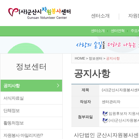
센터소개
자원
센터소개
센터연혁
주요
HOME
>
정보센터
>
공지사항
정보센터
공지사항
공지사항
제목
(사)군산시자원봉사센
서식자료실
작성자
센터관리자
단체정보
임원후보자 지원서 
첨부파일
(사)군산시자원봉
활동처정보
사단법인 군산시자원봉사센
자원봉사 마일리지란?