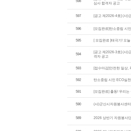
598
심사 합격자 공고
597
[공고 제2026-4호] 
596
[모집완료]탄소중립 시민
595
[ 모집완료 ]태극기! 오
[공고 제2026-3호] 
594
격자 공고
593
[접수마감]안전한 일상,
592
탄소중립 시민 ECO실
591
[모집완료] 출동! 우리
590
(사)군산시자원봉사센터 
589
2026 상반기 자원봉사