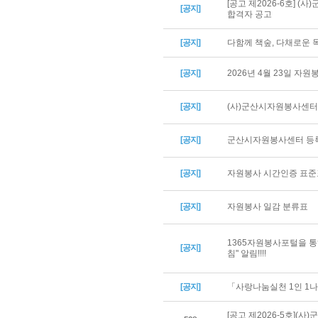
[공고 제2026-6호] 
[공지]
합격자 공고
[공지]
다함께 책숲, 다채로운
[공지]
2026년 4월 23일 자
[공지]
(사)군산시자원봉사센터 
[공지]
군산시자원봉사센터 등록
[공지]
자원봉사 시간인증 표준
[공지]
자원봉사 일감 분류표
1365자원봉사포털을 통
[공지]
침" 알림!!!!
[공지]
「사랑나눔실천 1인 1나
[공고 제2026-5호](