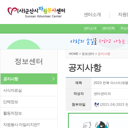
센터소개
자원
센터소개
센터연혁
주요
HOME
>
정보센터
>
공지사항
정보센터
공지사항
공지사항
제목
2023 전북 아시아,
서식자료실
작성자
센터관리자
단체정보
첨부파일
(2021-24) 2
활동처정보
자원봉사 마일리지란?