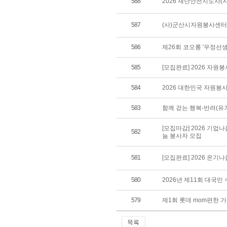
588
2026 재난안전지도사(
587
(사)군산시자원봉사센터 
586
제26회 코오롱 '우정선
585
[모집완료] 2026 자원
584
2026 대한민국 자원봉
583
함께 걷는 행복-반려(유
[모집마감] 2026 기업
582
눔 봉사자 모집
581
[모집완료] 2026 온기
580
2026년 제11회 대국
579
제1회 롯데 mom편한 