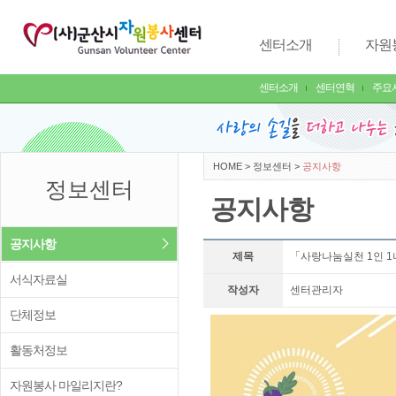
센터소개
자원
센터소개
센터연혁
주요
HOME
>
정보센터
>
공지사항
정보센터
공지사항
공지사항
제목
「사랑나눔실천 1인 1
서식자료실
작성자
센터관리자
단체정보
활동처정보
자원봉사 마일리지란?