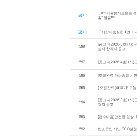
1365자원봉사포털을 통
[공지]
침" 알림!!!!
[공지]
「사랑나눔실천 1인 1나
[공고 제2026-5호](
598
심사 합격자 공고
597
[공고 제2026-4호] 
596
[모집완료]탄소중립 시민
595
[ 모집완료 ]태극기! 오
[공고 제2026-3호] 
594
격자 공고
593
[접수마감]안전한 일상,
592
탄소중립 시민 ECO실