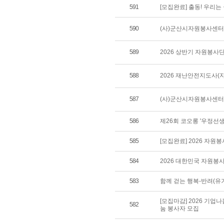
591
[모집완료] 출동! 우리
590
(사)군산시자원봉사센터 
589
2026 상반기 자원봉사
588
2026 재난안전지도사(
587
(사)군산시자원봉사센터 
586
제26회 코오롱 '우정선
585
[모집완료] 2026 자원
584
2026 대한민국 자원봉
583
함께 걷는 행복-반려(유
[모집마감] 2026 기업
582
눔 봉사자 모집