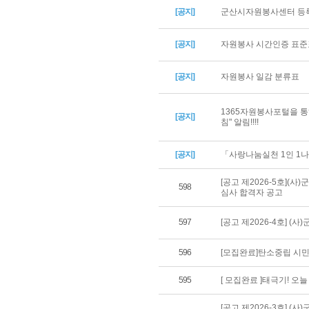
[공지]
군산시자원봉사센터 등록
[공지]
자원봉사 시간인증 표준
[공지]
자원봉사 일감 분류표
1365자원봉사포털을 통
[공지]
침" 알림!!!!
[공지]
「사랑나눔실천 1인 1나
[공고 제2026-5호](
598
심사 합격자 공고
597
[공고 제2026-4호] 
596
[모집완료]탄소중립 시민
595
[ 모집완료 ]태극기! 오
[공고 제2026-3호] 