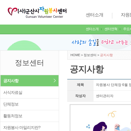
센터소개
자원
센터소개
센터연혁
주요
HOME
>
정보센터
>
공지사항
정보센터
공지사항
공지사항
제목
자원봉사 단체장 6월 
서식자료실
작성자
센터관리자
단체정보
활동처정보
자원봉사 마일리지란?