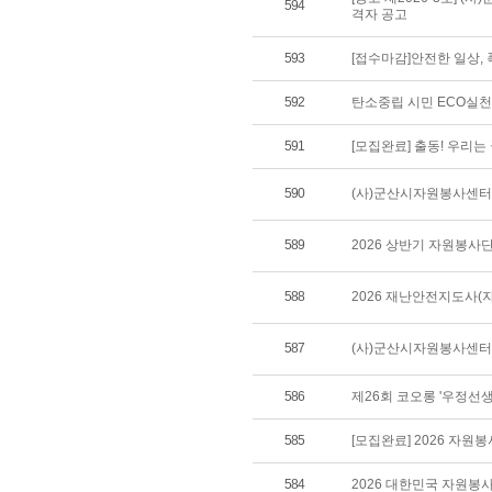
594
격자 공고
593
[접수마감]안전한 일상,
592
탄소중립 시민 ECO실
591
[모집완료] 출동! 우리
590
(사)군산시자원봉사센터 
589
2026 상반기 자원봉사
588
2026 재난안전지도사(
587
(사)군산시자원봉사센터 
586
제26회 코오롱 '우정선
585
[모집완료] 2026 자원
584
2026 대한민국 자원봉