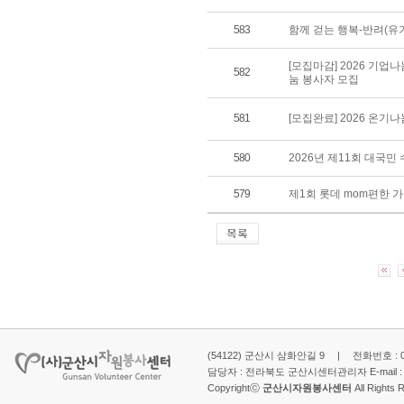
583
함께 걷는 행복-반려(유
[모집마감] 2026 기업
582
눔 봉사자 모집
581
[모집완료] 2026 온기
580
2026년 제11회 대국
579
제1회 롯데 mom편한 
(54122) 군산시 삼화안길 9 | 전화번호 : 063-
담당자 : 전라북도 군산시센터관리자 E-mail 
Copyrightⓒ
군산시자원봉사센터
All Rights 