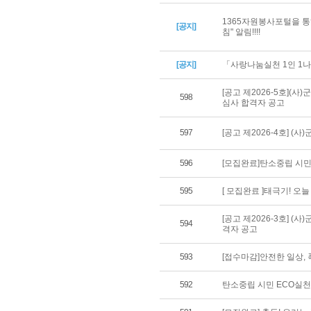
1365자원봉사포털을 통
[공지]
침" 알림!!!!
[공지]
「사랑나눔실천 1인 1나
[공고 제2026-5호](
598
심사 합격자 공고
597
[공고 제2026-4호] 
596
[모집완료]탄소중립 시민
595
[ 모집완료 ]태극기! 오
[공고 제2026-3호] 
594
격자 공고
593
[접수마감]안전한 일상,
592
탄소중립 시민 ECO실