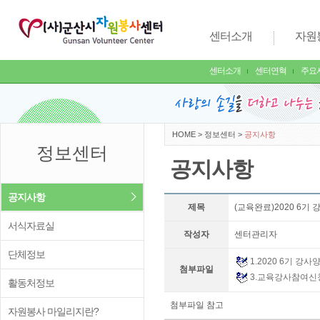
센터소개
자원
센터소개
센터연혁
주요
HOME
>
정보센터
>
공지사항
정보센터
공지사항
공지사항
제목
(교육완료)2020 6기
서식자료실
작성자
센터관리자
단체정보
1.2020 6기 강
첨부파일
3.교육강사참여신청
활동처정보
첨부파일 참고
자원봉사 마일리지란?