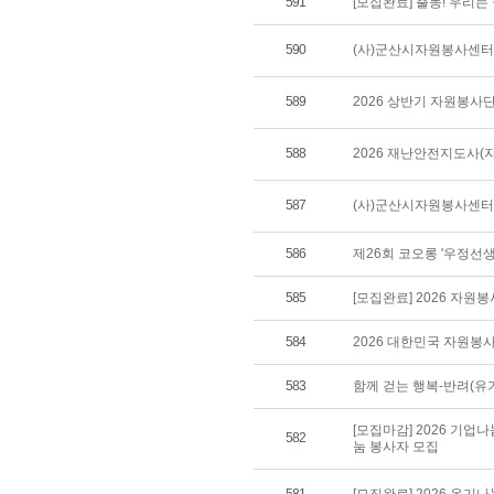
591
[모집완료] 출동! 우리
590
(사)군산시자원봉사센터 
589
2026 상반기 자원봉사
588
2026 재난안전지도사(
587
(사)군산시자원봉사센터 
586
제26회 코오롱 '우정선
585
[모집완료] 2026 자원
584
2026 대한민국 자원봉
583
함께 걷는 행복-반려(유
[모집마감] 2026 기업
582
눔 봉사자 모집