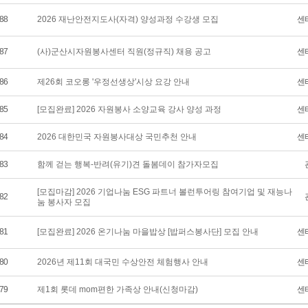
88
2026 재난안전지도사(자격) 양성과정 수강생 모집
센
87
(사)군산시자원봉사센터 직원(정규직) 채용 공고
센
86
제26회 코오롱 '우정선생상'시상 요강 안내
센
85
[모집완료] 2026 자원봉사 소양교육 강사 양성 과정
센
84
2026 대한민국 자원봉사대상 국민추천 안내
센
83
함께 걷는 행복-반려(유기)견 돌봄데이 참가자모집
[모집마감] 2026 기업나눔 ESG 파트너 볼런투어링 참여기업 및 재능나
82
눔 봉사자 모집
81
[모집완료] 2026 온기나눔 마을밥상 [밥퍼스봉사단] 모집 안내
센
80
2026년 제11회 대국민 수상안전 체험행사 안내
센
79
제1회 롯데 mom편한 가족상 안내(신청마감)
센