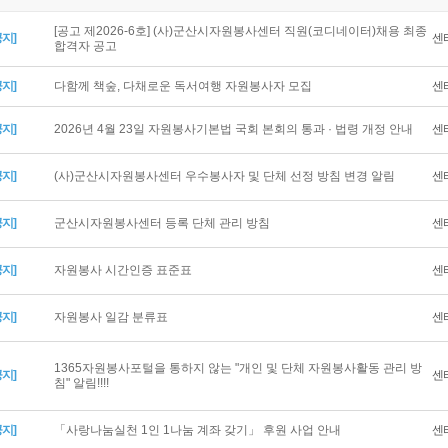
[공고 제2026-6호] (사)군산시자원봉사센터 직원(코디네이터)채용 최종
공지]
센
합격자 공고
공지]
다함께 책숲, 다채로운 독서여행 자원봉사자 모집
센
공지]
2026년 4월 23일 자원봉사기본법 국회 본회의 통과 · 법령 개정 안내
센
공지]
(사)군산시자원봉사센터 우수봉사자 및 단체 선정 방침 변경 알림
센
공지]
군산시자원봉사센터 등록 단체 관리 방침
센
공지]
자원봉사 시간인증 표준표
센
공지]
자원봉사 일감 분류표
센
1365자원봉사포털을 통하지 않는 "개인 및 단체 자원봉사활동 관리 방
공지]
센
침" 알림!!!!
공지]
「사랑나눔실천 1인 1나눔 계좌 갖기」 후원 사업 안내
센