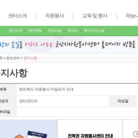
센터소개
자원봉사
교육 및 행사
재능
센터소개
센터연혁
주요사업
조직도
찾아오시는길
E
>
정보센터
>
공지사항
공지사항
제목
전라북도 자원봉사 마일리지 안내
작성자
센터관리자
작성일
부파일