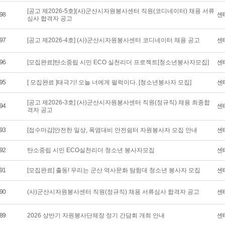
[공고 제2026-5호](사)군산시자원봉사센터 직원(코디네이터) 채용 서류
98
센
심사 합격자 공고
97
[공고 제2026-4호] (사)군산시자원봉사센터 코디네이터 채용 공고
센
96
[모집완료]탄소중립 시민 ECO 실천리더 프로젝트[청소년봉사자모집]
센
95
[ 모집완료 ]태극기! 오늘 너에게 펄럭이다. [청소년봉사자 모집]
센
[공고 제2026-3호] (사)군산시자원봉사센터 직원(정규직) 채용 최종합
94
센
격자 공고
93
[접수마감]안전한 일상, 폭염대비 안전쉼터 자원봉사자 모집 안내
센
92
탄소중립 시민 ECO실천리더 청소년 봉사자모집
센
91
[모집완료] 출동! 우리는 군산 역사문화 탐험대 청소년 봉사자 모집
센
90
(사)군산시자원봉사센터 직원(정규직) 채용 서류심사 합격자 공고
센
89
2026 상반기 자원봉사단체장 정기 간담회 개최 안내
센