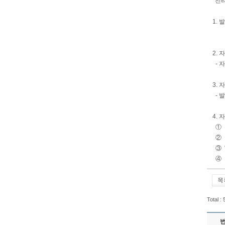
* 
1. 
최근
2.
- 
3.
- 
4.
① 전
② 
③ 
④ 
Total :