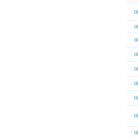
[
[
[
[
[
[
[
[
[