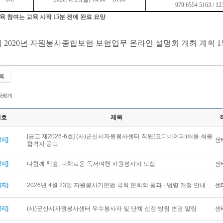
979 6554 5163 / 12
육 참여는 교육 시작
15
분 전에 완료 요망
임
2020
년 자원봉사종합보험 보험업무 온라인 설명회 개최 계획
1
 598개
번호
제목
[공고 제2026-6호] (사)군산시자원봉사센터 직원(코디네이터)채용 최종
공지]
센
합격자 공고
공지]
다함께 책숲, 다채로운 독서여행 자원봉사자 모집
센
공지]
2026년 4월 23일 자원봉사기본법 국회 본회의 통과 · 법령 개정 안내
센
공지]
(사)군산시자원봉사센터 우수봉사자 및 단체 선정 방침 변경 알림
센