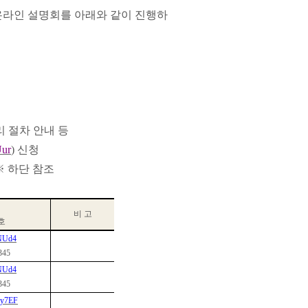
라인 설명회를 아래와 같이 진행하
 절차 안내 등
Uur
)
신청
※
하단 참조
비 고
호
ZNUd4
345
ZNUd4
345
Wwy7EF