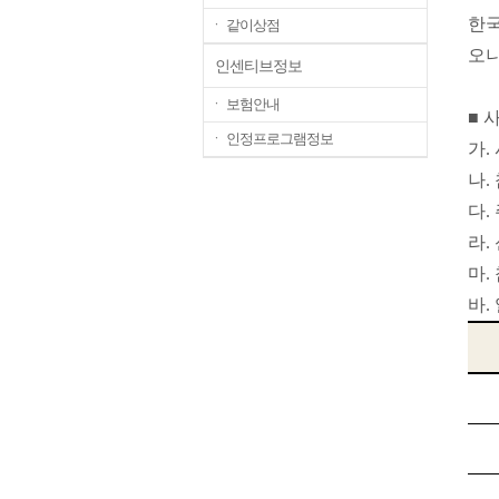
한
ㆍ 같이상점
오니
인센티브정보
ㆍ 보험안내
■
ㆍ 인정프로그램정보
가
.
나
.
다
.
라
.
마
.
바
.