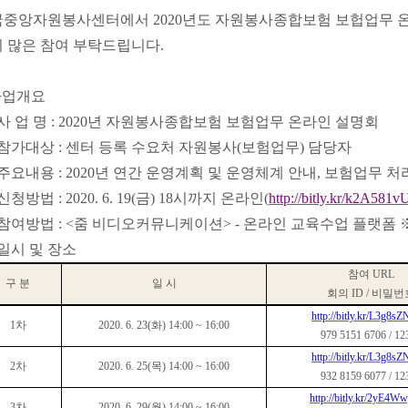
국중앙자원봉사센터에서
2020
년도 자원봉사종합보험 보헙업무 온
 많은 참여 부탁드립니다
.
사업개요
사 업 명
: 2020
년 자원봉사종합보험 보험업무 온라인 설명회
참가대상
:
센터 등록 수요처 자원봉사
(
보험업무
)
담당자
주요내용
: 2020
년 연간 운영계획 및 운영체계 안내
,
보험업무 처리
신청방법
: 2020. 6. 19(
금
) 18
시까지 온라인
(
http://bitly.kr/k2A581v
참여방법
: <
줌 비디오커뮤니케이션
> -
온라인 교육수업 플랫폼
일시 및 장소
참여
URL
구 분
일 시
회의
ID /
비밀번
http://bitly.kr/L3g8s
1
차
2020. 6. 23(
화
) 14:00 ~ 16:00
979 5151 6706 / 12
http://bitly.kr/L3g8s
2
차
2020. 6. 25(
목
) 14:00 ~ 16:00
932 8159 6077 / 12
http://bitly.kr/2yE4
3
차
2020. 6. 29(
월
) 14:00 ~ 16:00