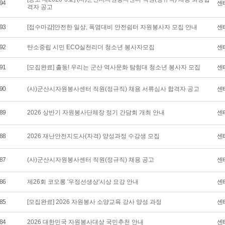
94
센
격자 공고
93
[접수마감]안전한 일상, 폭염대비 안전쉼터 자원봉사자 모집 안내
센
92
탄소중립 시민 ECO실천리더 청소년 봉사자모집
센
91
[모집완료] 출동! 우리는 군산 역사문화 탐험대 청소년 봉사자 모집
센
90
(사)군산시자원봉사센터 직원(정규직) 채용 서류심사 합격자 공고
센
89
2026 상반기 자원봉사단체장 정기 간담회 개최 안내
센
88
2026 재난안전지도사(자격) 양성과정 수강생 모집
센
87
(사)군산시자원봉사센터 직원(정규직) 채용 공고
센
86
제26회 코오롱 '우정선생상'시상 요강 안내
센
85
[모집완료] 2026 자원봉사 소양교육 강사 양성 과정
센
84
2026 대한민국 자원봉사대상 국민추천 안내
센