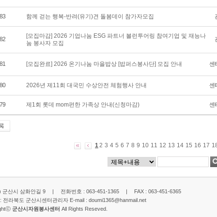
83
함께 걷는 행복-반려(유기)견 돌봄데이 참가자모집
[모집마감] 2026 기업나눔 ESG 파트너 볼런투어링 참여기업 및 재능나
82
눔 봉사자 모집
81
[모집완료] 2026 온기나눔 마을밥상 [밥퍼스봉사단] 모집 안내
센
80
2026년 제11회 대국민 수상안전 체험행사 안내
센
79
제1회 롯데 mom편한 가족상 안내(신청마감)
센
1
2
3
4
5
6
7
8
9
10
11
12
13
14
15
16
17
1
2) 군산시 삼화안길 9 | 전화번호 : 063-451-1365 | FAX : 063-451-6365
: 전라북도 군산시센터관리자 E-mail :
doumi1365@hanmail.net
ightⓒ
군산시자원봉사센터
All Rights Reseved.