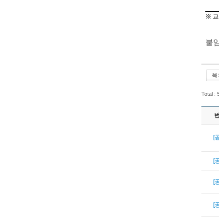
※
교
붙
Total :
[
[
[
[