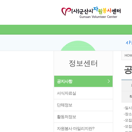
HOM
정보센터
공지사항
서식자료실
단체정보
-일시:
-장
활동처정보
-모집
-모집
자원봉사 마일리지란?