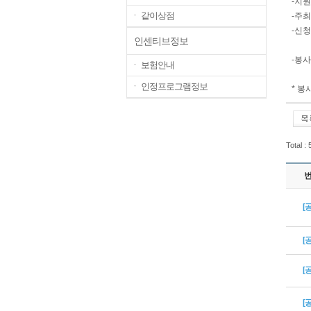
-지원
ㆍ 같이상점
-주
-신청
인센티브정보
2.
-봉사
ㆍ 보험안내
ㆍ 인정프로그램정보
* 
Total :
[
[
[
[