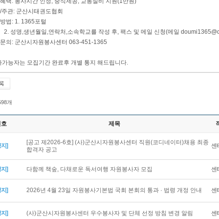
혜택: 봉사시간 인정, 중식제공, 교통실비 지원(1만원)
최/주관: 군산시태권도협회
방법: 1. 1365포털
 성명,생년월일,연락처,소속학교를 작성 후, 팩스 및 메일 신청(메일
doumi1365@d
문의: 군산시자원봉사센터 063-451-1365
봉사가능자는 모집기간 완료후 개별 통지 해드립니다.
 598개
번호
제목
[공고 제2026-6호] (사)군산시자원봉사센터 직원(코디네이터)채용 최종
공지]
센
합격자 공고
공지]
다함께 책숲, 다채로운 독서여행 자원봉사자 모집
센
공지]
2026년 4월 23일 자원봉사기본법 국회 본회의 통과 · 법령 개정 안내
센
공지]
(사)군산시자원봉사센터 우수봉사자 및 단체 선정 방침 변경 알림
센