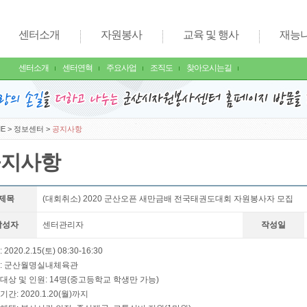
센터소개
자원봉사
교육 및 행사
재능
센터소개
센터연혁
주요사업
조직도
찾아오시는길
E
>
정보센터
>
공지사항
공지사항
제목
(대회취소) 2020 군산오픈 새만금배 전국태권도대회 자원봉사자 모집
작성자
센터관리자
작성일
 2020.2.15(토) 08:30-16:30
소: 군산월명실내체육관
대상 및 인원: 14명(중고등학교 학생만 가능)
기간: 2020.1.20(월)까지