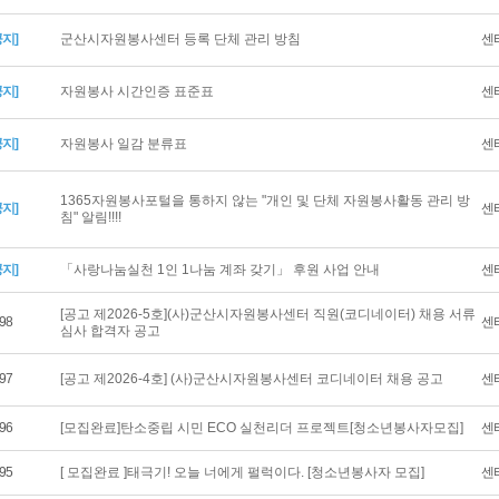
공지]
군산시자원봉사센터 등록 단체 관리 방침
센
공지]
자원봉사 시간인증 표준표
센
공지]
자원봉사 일감 분류표
센
1365자원봉사포털을 통하지 않는 "개인 및 단체 자원봉사활동 관리 방
공지]
센
침" 알림!!!!
공지]
「사랑나눔실천 1인 1나눔 계좌 갖기」 후원 사업 안내
센
[공고 제2026-5호](사)군산시자원봉사센터 직원(코디네이터) 채용 서류
98
센
심사 합격자 공고
97
[공고 제2026-4호] (사)군산시자원봉사센터 코디네이터 채용 공고
센
96
[모집완료]탄소중립 시민 ECO 실천리더 프로젝트[청소년봉사자모집]
센
95
[ 모집완료 ]태극기! 오늘 너에게 펄럭이다. [청소년봉사자 모집]
센