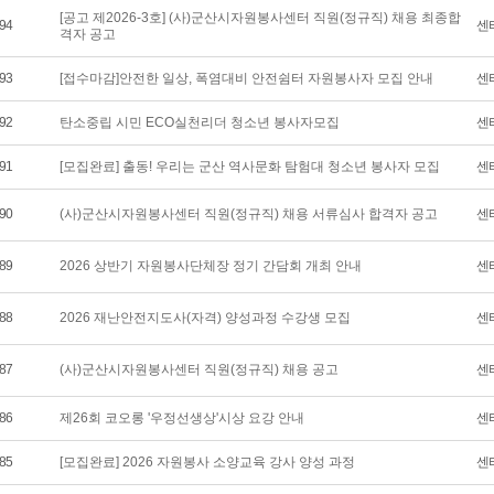
[공고 제2026-3호] (사)군산시자원봉사센터 직원(정규직) 채용 최종합
94
센
격자 공고
93
[접수마감]안전한 일상, 폭염대비 안전쉼터 자원봉사자 모집 안내
센
92
탄소중립 시민 ECO실천리더 청소년 봉사자모집
센
91
[모집완료] 출동! 우리는 군산 역사문화 탐험대 청소년 봉사자 모집
센
90
(사)군산시자원봉사센터 직원(정규직) 채용 서류심사 합격자 공고
센
89
2026 상반기 자원봉사단체장 정기 간담회 개최 안내
센
88
2026 재난안전지도사(자격) 양성과정 수강생 모집
센
87
(사)군산시자원봉사센터 직원(정규직) 채용 공고
센
86
제26회 코오롱 '우정선생상'시상 요강 안내
센
85
[모집완료] 2026 자원봉사 소양교육 강사 양성 과정
센