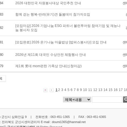
84
2026 대한민국 자원봉사대상 국민추천 안내
센
83
함께 걷는 행복-반려(유기)견 돌봄데이 참가자모집
[모집마감] 2026 기업나눔 ESG 파트너 볼런투어링 참여기업 및 재능나
82
눔 봉사자 모집
81
[모집완료] 2026 온기나눔 마을밥상 [밥퍼스봉사단] 모집 안내
센
80
2026년 제11회 대국민 수상안전 체험행사 안내
센
79
제1회 롯데 mom편한 가족상 안내(신청마감)
센
1
2
3
4
5
6
7
8
9
10
11
12
13
14
15
16
17
1
2) 군산시 삼화안길 9 | 전화번호 : 063-451-1365 | FAX : 063-451-6365
: 전라북도 군산시센터관리자 E-mail :
doumi1365@hanmail.net