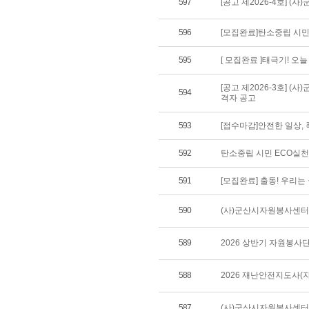
597
[공고 제2026-4호] 
596
[모집완료]탄소중립 시민
595
[ 모집완료 ]태극기! 오
[공고 제2026-3호] 
594
격자 공고
593
[접수마감]안전한 일상,
592
탄소중립 시민 ECO실
591
[모집완료] 출동! 우리
590
(사)군산시자원봉사센터 
589
2026 상반기 자원봉사
588
2026 재난안전지도사(
587
(사)군산시자원봉사센터 