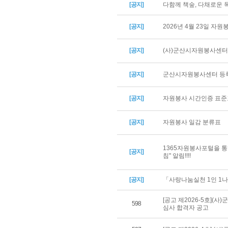
[공지]
다함께 책숲, 다채로운
[공지]
2026년 4월 23일 자
[공지]
(사)군산시자원봉사센터 
[공지]
군산시자원봉사센터 등록
[공지]
자원봉사 시간인증 표준
[공지]
자원봉사 일감 분류표
1365자원봉사포털을 통
[공지]
침" 알림!!!!
[공지]
「사랑나눔실천 1인 1나
[공고 제2026-5호](
598
심사 합격자 공고