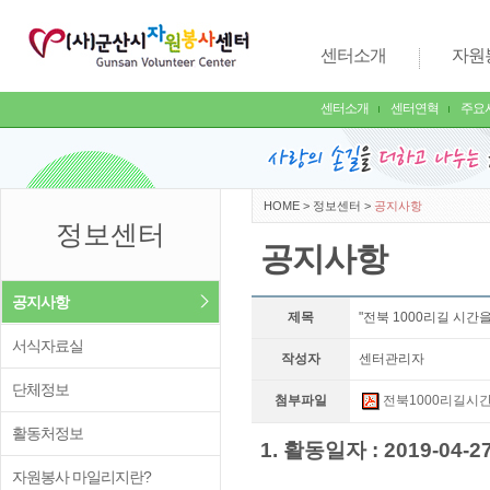
센터소개
자원
센터소개
센터연혁
주요
HOME
>
정보센터
>
공지사항
정보센터
공지사항
공지사항
제목
"전북 1000리길 시간
서식자료실
작성자
센터관리자
단체정보
첨부파일
전북1000리길시간
활동처정보
1. 활동일자 : 2019-04-27
자원봉사 마일리지란?