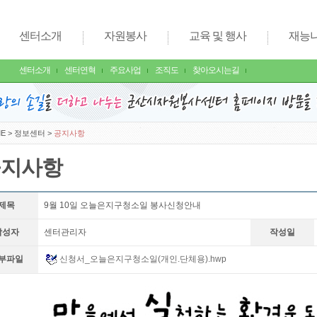
센터소개
자원봉사
교육 및 행사
재능
센터소개
센터연혁
주요사업
조직도
찾아오시는길
E
>
정보센터
>
공지사항
공지사항
제목
9월 10일 오늘은지구청소일 봉사신청안내
작성자
센터관리자
작성일
부파일
신청서_오늘은지구청소일(개인.단체용).hwp