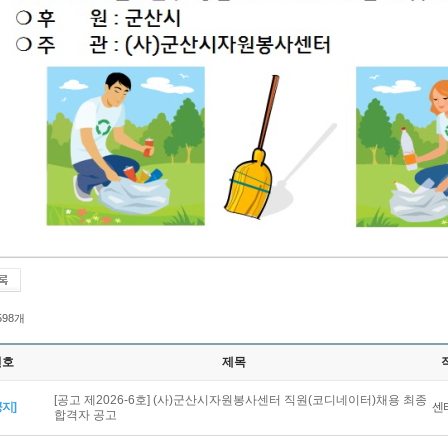
 598개
번호
제목
[공고 제2026-6호] (사)군산시자원봉사센터 직원(코디네이터)채용 최종
공지]
센
합격자 공고