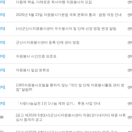
공지]
다함께 책숲, 다채로운 독서여행 자원봉사자 모집
센
공지]
2026년 4월 23일 자원봉사기본법 국회 본회의 통과 · 법령 개정 안내
센
공지]
(사)군산시자원봉사센터 우수봉사자 및 단체 선정 방침 변경 알림
센
공지]
군산시자원봉사센터 등록 단체 관리 방침
센
공지]
자원봉사 시간인증 표준표
센
공지]
자원봉사 일감 분류표
센
1365자원봉사포털을 통하지 않는 "개인 및 단체 자원봉사활동 관리 방
공지]
센
침" 알림!!!!
공지]
「사랑나눔실천 1인 1나눔 계좌 갖기」 후원 사업 안내
센
[공고 제2026-5호](사)군산시자원봉사센터 직원(코디네이터) 채용 서류
98
센
심사 합격자 공고