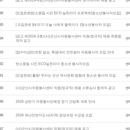
97
[공고 제2026-4호] (사)군산시자원봉사센터 코디네이터 채용 공고
센
96
[모집완료]탄소중립 시민 ECO 실천리더 프로젝트[청소년봉사자모집]
센
95
[ 모집완료 ]태극기! 오늘 너에게 펄럭이다. [청소년봉사자 모집]
센
[공고 제2026-3호] (사)군산시자원봉사센터 직원(정규직) 채용 최종합
94
센
격자 공고
93
[접수마감]안전한 일상, 폭염대비 안전쉼터 자원봉사자 모집 안내
센
92
탄소중립 시민 ECO실천리더 청소년 봉사자모집
센
91
[모집완료] 출동! 우리는 군산 역사문화 탐험대 청소년 봉사자 모집
센
90
(사)군산시자원봉사센터 직원(정규직) 채용 서류심사 합격자 공고
센
89
2026 상반기 자원봉사단체장 정기 간담회 개최 안내
센
88
2026 재난안전지도사(자격) 양성과정 수강생 모집
센
87
(사)군산시자원봉사센터 직원(정규직) 채용 공고
센