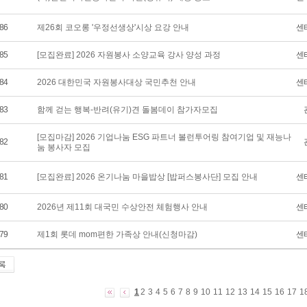
86
제26회 코오롱 '우정선생상'시상 요강 안내
센
85
[모집완료] 2026 자원봉사 소양교육 강사 양성 과정
센
84
2026 대한민국 자원봉사대상 국민추천 안내
센
83
함께 걷는 행복-반려(유기)견 돌봄데이 참가자모집
[모집마감] 2026 기업나눔 ESG 파트너 볼런투어링 참여기업 및 재능나
82
눔 봉사자 모집
81
[모집완료] 2026 온기나눔 마을밥상 [밥퍼스봉사단] 모집 안내
센
80
2026년 제11회 대국민 수상안전 체험행사 안내
센
79
제1회 롯데 mom편한 가족상 안내(신청마감)
센
1
2
3
4
5
6
7
8
9
10
11
12
13
14
15
16
17
1