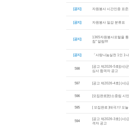
[공지]
자원봉사 시간인증 표준
[공지]
자원봉사 일감 분류표
1365자원봉사포털을 통
[공지]
침" 알림!!!!
[공지]
「사랑나눔실천 1인 1나
[공고 제2026-5호](
598
심사 합격자 공고
597
[공고 제2026-4호] 
596
[모집완료]탄소중립 시민
595
[ 모집완료 ]태극기! 오
[공고 제2026-3호] 
594
격자 공고