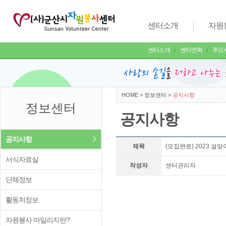
센터소개
자원
센터소개
센터연혁
주요
HOME
>
정보센터
>
공지사항
정보센터
공지사항
공지사항
제목
(모집완료) 2023 
서식자료실
작성자
센터관리자
단체정보
활동처정보
자원봉사 마일리지란?