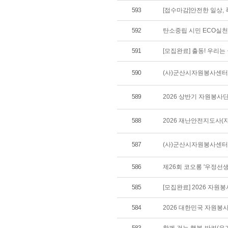
593
[접수마감]안전한 일상,
592
탄소중립 시민 ECO실
591
[모집완료] 출동! 우리
590
(사)군산시자원봉사센터 
589
2026 상반기 자원봉사
588
2026 재난안전지도사(
587
(사)군산시자원봉사센터 
586
제26회 코오롱 '우정선
585
[모집완료] 2026 자원
584
2026 대한민국 자원봉