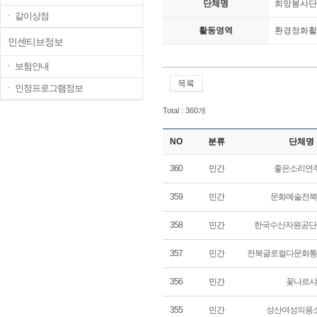
단체명
희망봉사단
ㆍ 같이상점
활동영역
환경정화활
인센티브정보
ㆍ 보험안내
ㆍ 인정프로그램정보
Total : 360개
NO
분류
단체명
360
민간
좋은소리연
359
민간
문화예술전북
358
민간
한국수산자원공단
357
민간
전북글로컬다문화통
356
민간
꽃나르샤
355
민간
성산여성의용