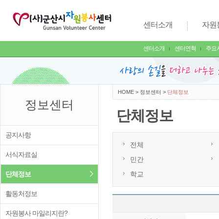
센터소개
자원
센터소개
센터연혁
주요
HOME
>
정보센터
>
단체정보
정보센터
단체정보
공지사항
전체
서식자료실
민간
단체정보
학교
활동처정보
자원봉사 마일리지란?