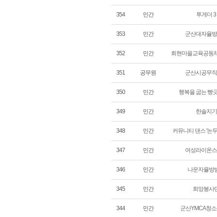
354
민간
투게더 3
353
민간
군산대자율방
352
민간
회현마을교육공동체
351
공무원
군산시공무직
350
민간
행복을 굽는 빵
349
민간
한솔지기
348
민간
커뮤니티 댄스 '논두
347
민간
여성라이온스
346
민간
나운자율방
345
민간
희망봉사
344
민간
군산YMCA청