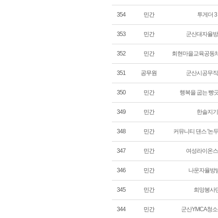
354
민간
투게더 3
353
민간
군산대자율방
352
민간
회현마을교육공동체
351
공무원
군산시공무직
350
민간
행복을 굽는 빵
349
민간
한솔지기
348
민간
커뮤니티 댄스 '논두
347
민간
여성라이온스
346
민간
나운자율방
345
민간
희망봉사
344
민간
군산YMCA청