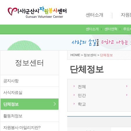
센터소개
자원
센터소개
센터연혁
주요
HOME
>
정보센터
>
단체정보
정보센터
단체정보
공지사항
전체
서식자료실
민간
단체정보
학교
활동처정보
자원봉사 마일리지란?