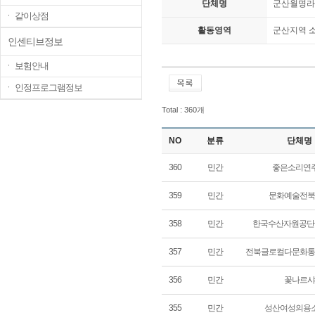
단체명
군산월명라
ㆍ 같이상점
활동영역
군산지역 
인센티브정보
ㆍ 보험안내
ㆍ 인정프로그램정보
Total : 360개
NO
분류
단체명
360
민간
좋은소리연
359
민간
문화예술전북
358
민간
한국수산자원공단
357
민간
전북글로컬다문화통
356
민간
꽃나르샤
355
민간
성산여성의용