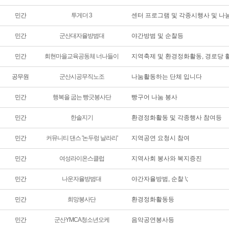
민간
투게더 3
센터 프로그램 및 각종시행사 및 나
민간
군산대자율방범대
야간방범 및 순찰등
민간
회현마을교육공동체 너나들이
지역축제 및 환경정화활동, 경로당 
공무원
군산시공무직노조
나눔활동하는 단체 입니다
민간
행복을 굽는 빵긋봉사단
빵구어 나눔 봉사
민간
한솔지기
환경정화활동 및 각종행사 참여등
민간
커뮤니티 댄스 '논두렁 날라리'
지역공연 요청시 참여
민간
여성라이온스클럽
지역사회 봉사와 복지증진
민간
나운자율방범대
야간자율방범, 순찰 \;
민간
희망봉사단
환경정화활동등
민간
군산YMCA청소년오케
음악공연봉사등