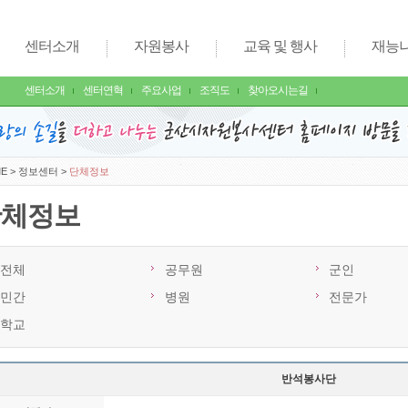
센터소개
자원봉사
교육 및 행사
재능
센터소개
센터연혁
주요사업
조직도
찾아오시는길
E
>
정보센터
>
단체정보
단체정보
전체
공무원
군인
민간
병원
전문가
학교
반석봉사단