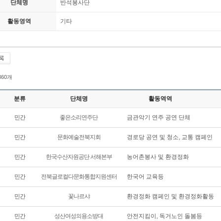
단체명
반석봉사단
활동영역
기타
 360개
분류
단체명
활동역역
민간
좋은소리연주단
금관악기 연주 공연 단체
민간
문화예술전북지회
경로당 공연 및 청소, 교통 캠페인
민간
한국수산자원공단 서해본부
농어촌봉사 및 환경정화
민간
전북글로컬다문화통합지원센터
한국어 교육등
민간
꽃나르샤
환경정화 캠페인 및 환경정화활동
민간
성산여성의용소방대
안전지킴이, 독거노인 돌봄등