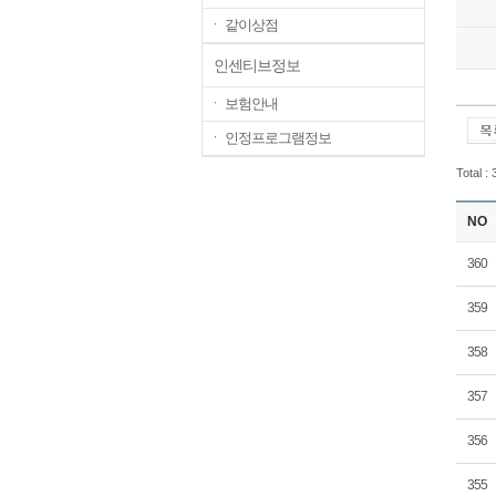
ㆍ 같이상점
인센티브정보
ㆍ 보험안내
ㆍ 인정프로그램정보
Total :
NO
360
359
358
357
356
355