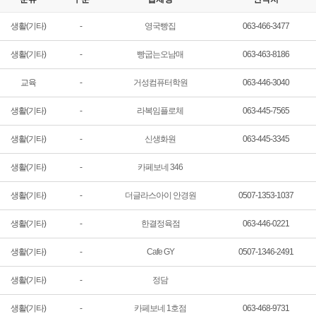
생활(기타)
-
영국빵집
063-466-3477
생활(기타)
-
빵굽는오남매
063-463-8186
교육
-
거성컴퓨터학원
063-446-3040
생활(기타)
-
라복임플로체
063-445-7565
생활(기타)
-
신생화원
063-445-3345
생활(기타)
-
카페보네 346
생활(기타)
-
더글라스아이 안경원
0507-1353-1037
생활(기타)
-
한결정육점
063-446-0221
생활(기타)
-
Cafe GY
0507-1346-2491
생활(기타)
-
정담
생활(기타)
-
카페보네 1호점
063-468-9731