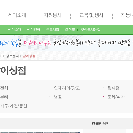
센터소개
자원봉사
교육 및 행사
재능
센터소개
센터연혁
주요사업
조직도
찾아오시는길
E
>
정보센터
>
같이상점
같이상점
전체
인테리어/광고
음식점
뷰티
병원
문화/여가
가구/가전/통신
한결정육점