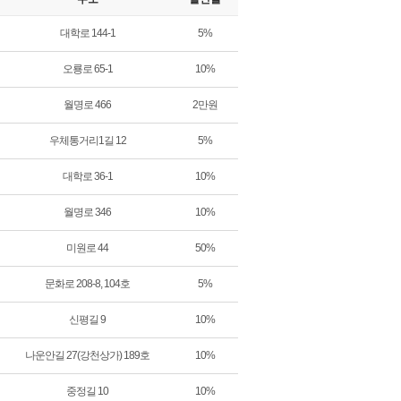
대학로 144-1
5%
오룡로 65-1
10%
월명로 466
2만원
우체통거리1길 12
5%
대학로 36-1
10%
월명로 346
10%
미원로 44
50%
문화로 208-8, 104호
5%
신평길 9
10%
나운안길 27(강천상가) 189호
10%
중정길 10
10%