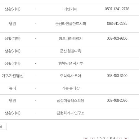
생활(기타)
-
에덴카페
0507-1341-2778
병원
-
군산라인플란트치과
063-911-2275
생활(기타)
-
황토나라의료기
063-463-9200
생활(기타)
-
군산 철길다육
생활(기타)
-
행복담은 떡시루
가구/가전/통신
-
주식회사 코어
063-453-3100
뷰티
-
리뉴 뷰티샵
병원
-
삼성미플러스의원
063-468-2090
생활(기타)
-
김현희커피 연구소