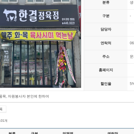
분류
생
구분
-
담당자
연락처
06
주소
문
홈페이지
할인율
5
품목, 자원봉사자 본인에 한하여
 101개
분류
구분
업체명
연락처