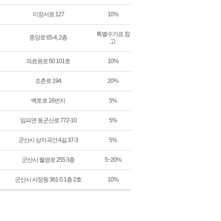
미장서로 127
10%
특별수가표 참
중앙로 65-4, 2층
고
의료원로 50 101호
10%
조촌로 194
20%
백토로 16번지
5%
임피면 동군산로 772-10
5%
군산시 상지곡안 4길 37-3
5%
군산시 월명로 255 3층
5~20%
군산시 사정동 361-5 1층 2호
10%