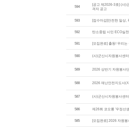
[공고 제2026-3호] 
594
격자 공고
593
[접수마감]안전한 일상,
592
탄소중립 시민 ECO실
591
[모집완료] 출동! 우리
590
(사)군산시자원봉사센터 
589
2026 상반기 자원봉사
588
2026 재난안전지도사(
587
(사)군산시자원봉사센터 
586
제26회 코오롱 '우정선
585
[모집완료] 2026 자원