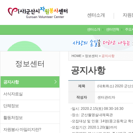
센터소개
자원
센터소개
센터연혁
주요
HOME
>
정보센터
>
공지사항
정보센터
공지사항
공지사항
제목
(대회취소) 2020 
서식자료실
작성자
센터관리자
단체정보
-일시: 2020.2.15(토) 08:30-16:30
-장소: 군산월명실내체육관
활동처정보
-모집대상 및 인원: 14명(중고등학교 학
-모집기간: 2020.1.20(월)까지
자원봉사 마일리지란?