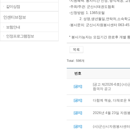
-지원혜택: 봉사시간 인정, 중식제공, 교
ㆍ 같이상점
-주최/주관: 군산시태권도협회
-신청방법: 1. 1365포털
인센티브정보
2. 성명,생년월일,연락처,소속학교를 
-봉사문의: 군산시자원봉사센터 063-451
ㆍ 보험안내
ㆍ 인정프로그램정보
* 봉사가능자는 모집기간 완료후 개별 
Total : 598개
번호
[공고 제2026-6호] 
[공지]
합격자 공고
[공지]
다함께 책숲, 다채로운
[공지]
2026년 4월 23일 자
[공지]
(사)군산시자원봉사센터 