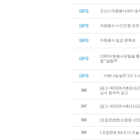
[공지]
군산시자원봉사센터 등록
[공지]
자원봉사 시간인증 표준
[공지]
자원봉사 일감 분류표
1365자원봉사포털을 통
[공지]
침" 알림!!!!
[공지]
「사랑나눔실천 1인 1나
[공고 제2026-5호](
598
심사 합격자 공고
597
[공고 제2026-4호] 
596
[모집완료]탄소중립 시민
595
[ 모집완료 ]태극기! 오