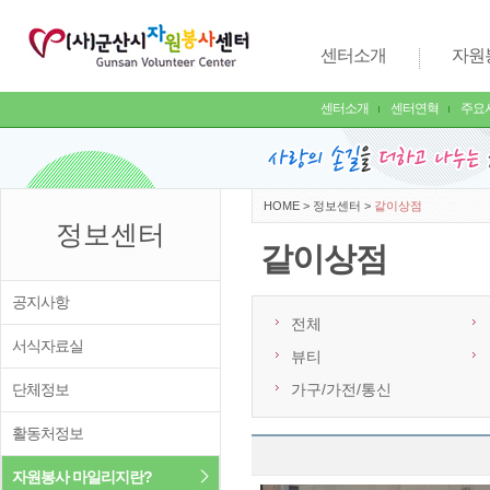
센터소개
자원
센터소개
센터연혁
주요
HOME
>
정보센터
>
같이상점
정보센터
같이상점
공지사항
전체
서식자료실
뷰티
단체정보
가구/가전/통신
활동처정보
자원봉사 마일리지란?