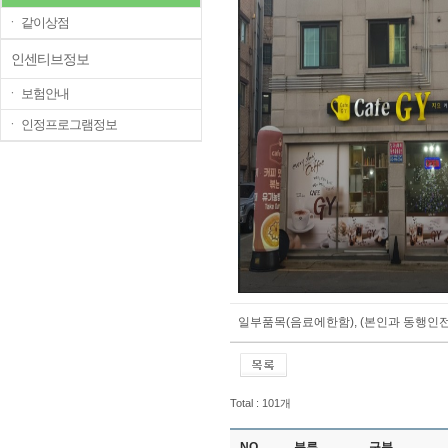
ㆍ 같이상점
인센티브정보
ㆍ 보험안내
ㆍ 인정프로그램정보
일부품목(음료에한함), (본인과 동행인전
Total : 101개
NO
분류
구분