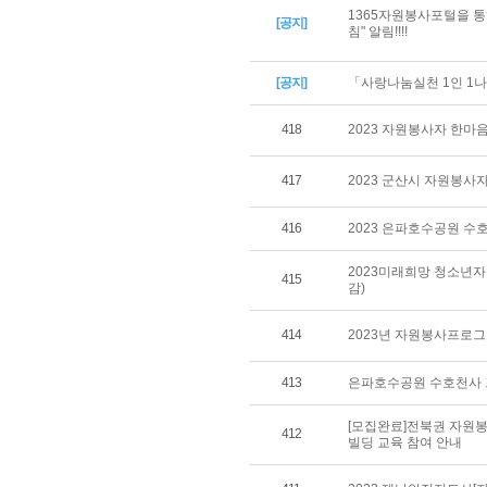
1365자원봉사포털을 통
[공지]
침" 알림!!!!
[공지]
「사랑나눔실천 1인 1나
418
2023 자원봉사자 한마
417
2023 군산시 자원봉사자
416
2023 은파호수공원 수
2023미래희망 청소년자
415
감)
414
2023년 자원봉사프로그
413
은파호수공원 수호천사 프
[모집완료]전북권 자원
412
빌딩 교육 참여 안내