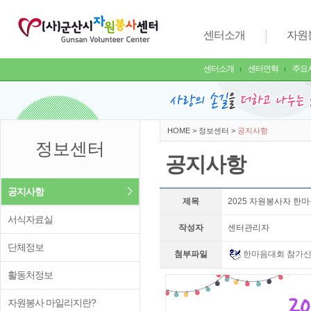
센터소개
자원
센터소개
센터연혁
주요
HOME
>
정보센터
>
공지사항
정보센터
공지사항
공지사항
제목
2025 자원봉사자 한
서식자료실
작성자
센터관리자
단체정보
첨부파일
한마음대회 참가신청
활동처정보
자원봉사 마일리지란?