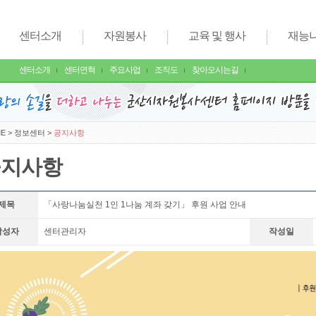
센터소개
자원봉사
교육 및 행사
재능
센터소개
센터연혁
주요사업
조직도
찾아오시는길
E
>
정보센터
>
공지사항
공지사항
제목
「사랑나눔실천 1인 1나눔 계좌 갖기」 후원 사업 안내
작성자
센터관리자
작성일