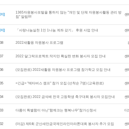
1365자원봉사포털을 통하지 않는 "개인 및 단체 자원봉사활동 관리 방
공지]
센
침" 알림!!!!
공지]
「사랑나눔실천 1인 1나눔 계좌 갖기」 후원 사업 안내
센
38
2022새활용 자원봉사 프로그램
37
2022 달그락프로젝트:작지만 확실한 변화 봉사자 모집 안내
센
36
(모집완료) 2022새활용 자원봉사 프로그램 참가학교 모집 안내
센
35
<긴급> "메타버스 캠프" 참가 모집 (선착순 7명) (교육완료)
센
34
(모집완료) 2022 금석배 전국 고등학생 축구대회 봉사자 모집안내
센
33
다름이 특별함이 아닌“함께크는 행복나무”참가신청서
디
32
(마감) 제6회 군산새만금국제인라인마라톤대회 봉사자 추가 모집
센