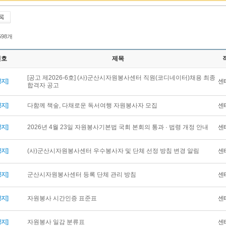
 598개
번호
제목
[공고 제2026-6호] (사)군산시자원봉사센터 직원(코디네이터)채용 최종
공지]
센
합격자 공고
공지]
다함께 책숲, 다채로운 독서여행 자원봉사자 모집
센
공지]
2026년 4월 23일 자원봉사기본법 국회 본회의 통과 · 법령 개정 안내
센
공지]
(사)군산시자원봉사센터 우수봉사자 및 단체 선정 방침 변경 알림
센
공지]
군산시자원봉사센터 등록 단체 관리 방침
센
공지]
자원봉사 시간인증 표준표
센
공지]
자원봉사 일감 분류표
센