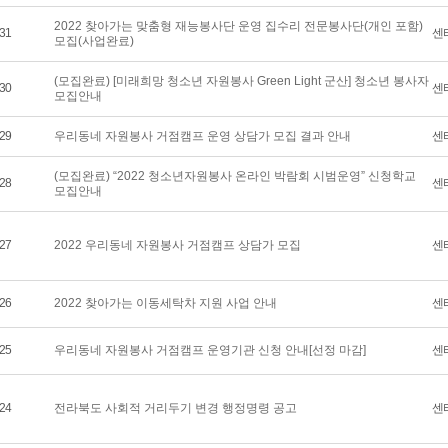
2022 찾아가는 맞춤형 재능봉사단 운영 집수리 전문봉사단(개인 포함)
31
센
모집(사업완료)
(모집완료) [미래희망 청소년 자원봉사 Green Light 군산] 청소년 봉사자
30
센
모집안내
29
우리동네 자원봉사 거점캠프 운영 상담가 모집 결과 안내
센
(모집완료) “2022 청소년자원봉사 온라인 박람회 시범운영” 신청학교
28
센
모집안내
27
2022 우리동네 자원봉사 거점캠프 상담가 모집
센
26
2022 찾아가는 이동세탁차 지원 사업 안내
센
25
우리동네 자원봉사 거점캠프 운영기관 신청 안내[선정 마감]
센
24
전라북도 사회적 거리두기 변경 행정명령 공고
센