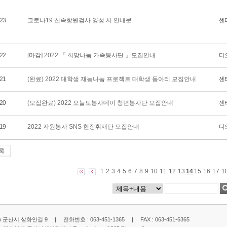
23
코로나19 신속항원검사 양성 시 안내문
센
22
[마감] 2022 『 희망나눔 가족봉사단 』모집안내
디
21
(완료) 2022 대학생 재능나눔 프로젝트 대학생 동아리 모집안내
센
20
(모집완료) 2022 오늘도봉사데이 청년봉사단 모집안내
센
19
2022 자원봉사 SNS 현장취재단 모집안내
디
1
2
3
4
5
6
7
8
9
10
11
12
13
14
15
16
17
1
2) 군산시 삼화안길 9 | 전화번호 : 063-451-1365 | FAX : 063-451-6365