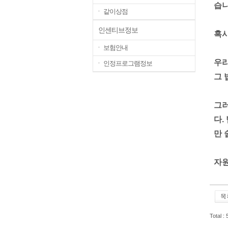
습니
ㆍ 같이상점
인센티브정보
혹시
ㆍ 보험안내
우리
ㆍ 인정프로그램정보
그 
그러
다.
만 
자원
Total :