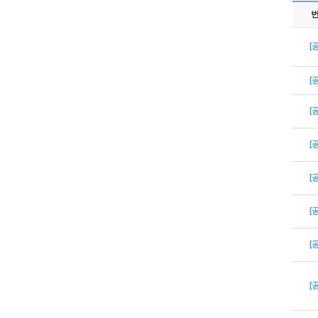
[
[
[
[
[
[
[
[