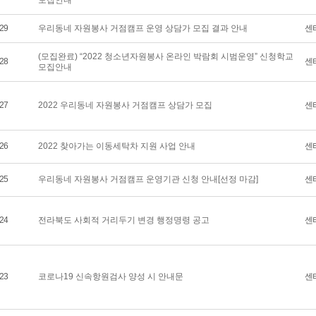
모집안내
29
우리동네 자원봉사 거점캠프 운영 상담가 모집 결과 안내
센
(모집완료) “2022 청소년자원봉사 온라인 박람회 시범운영” 신청학교
28
센
모집안내
27
2022 우리동네 자원봉사 거점캠프 상담가 모집
센
26
2022 찾아가는 이동세탁차 지원 사업 안내
센
25
우리동네 자원봉사 거점캠프 운영기관 신청 안내[선정 마감]
센
24
전라북도 사회적 거리두기 변경 행정명령 공고
센
23
코로나19 신속항원검사 양성 시 안내문
센