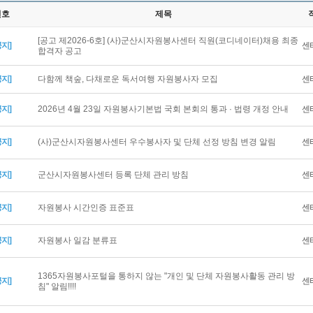
번호
제목
[공고 제2026-6호] (사)군산시자원봉사센터 직원(코디네이터)채용 최종
공지]
센
합격자 공고
공지]
다함께 책숲, 다채로운 독서여행 자원봉사자 모집
센
공지]
2026년 4월 23일 자원봉사기본법 국회 본회의 통과 · 법령 개정 안내
센
공지]
(사)군산시자원봉사센터 우수봉사자 및 단체 선정 방침 변경 알림
센
공지]
군산시자원봉사센터 등록 단체 관리 방침
센
공지]
자원봉사 시간인증 표준표
센
공지]
자원봉사 일감 분류표
센
1365자원봉사포털을 통하지 않는 "개인 및 단체 자원봉사활동 관리 방
공지]
센
침" 알림!!!!