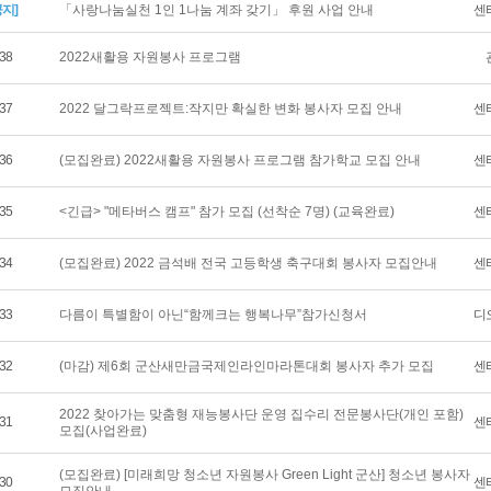
공지]
「사랑나눔실천 1인 1나눔 계좌 갖기」 후원 사업 안내
센
38
2022새활용 자원봉사 프로그램
37
2022 달그락프로젝트:작지만 확실한 변화 봉사자 모집 안내
센
36
(모집완료) 2022새활용 자원봉사 프로그램 참가학교 모집 안내
센
35
<긴급> "메타버스 캠프" 참가 모집 (선착순 7명) (교육완료)
센
34
(모집완료) 2022 금석배 전국 고등학생 축구대회 봉사자 모집안내
센
33
다름이 특별함이 아닌“함께크는 행복나무”참가신청서
디
32
(마감) 제6회 군산새만금국제인라인마라톤대회 봉사자 추가 모집
센
2022 찾아가는 맞춤형 재능봉사단 운영 집수리 전문봉사단(개인 포함)
31
센
모집(사업완료)
(모집완료) [미래희망 청소년 자원봉사 Green Light 군산] 청소년 봉사자
30
센