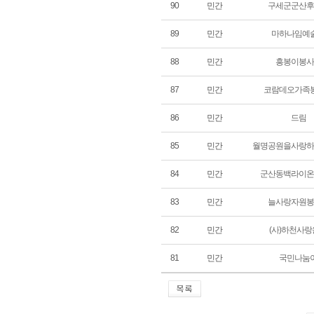
90
민간
구세군군산후
89
민간
마하나임예
88
민간
흥봉이봉사
87
민간
코람데오가족
86
민간
드림
85
민간
월명공원을사랑하
84
민간
군산동백라이온
83
민간
늘사랑자원봉
82
민간
(사)하천사
81
민간
국민나눔