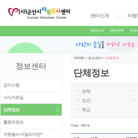
센터소개
자원
센터소개
센터연혁
주요
HOME
>
정보센터
>
단체정보
정보센터
단체정보
공지사항
전체
서식자료실
민간
단체정보
학교
활동처정보
Total : 360개
자원봉사 마일리지란?