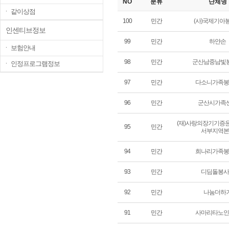
NO
분류
단체명
ㆍ 같이상점
100
민간
(사)국제기아
인센티브정보
99
민간
하얀손
ㆍ 보험안내
98
민간
군산남중남빛
ㆍ 인정프로그램정보
97
민간
다소니가족봉
96
민간
군산시가족
(재)사랑의장기기증
95
민간
서부지역본
94
민간
희나리가족봉
93
민간
디딤돌봉사
92
민간
나눔더하
91
민간
사마리타노인