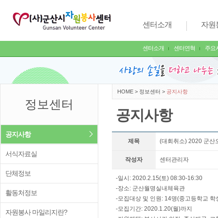
센터소개
자원
센터소개
센터연혁
주요
HOME
>
정보센터
>
공지사항
정보센터
공지사항
공지사항
제목
(대회취소) 2020 
서식자료실
작성자
센터관리자
단체정보
-일시: 2020.2.15(토) 08:30-16:30
-장소: 군산월명실내체육관
활동처정보
-모집대상 및 인원: 14명(중고등학교 학
-모집기간: 2020.1.20(월)까지
자원봉사 마일리지란?