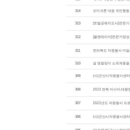
314
오미크론 대응 국민행동
313
[토탈공예지도사]전문가
312
[플랜테리어]전문가양성
311
전라북도 자원봉사 마일
310
설 명절맞이 소외계층을 
309
(사)군산시자원봉사센터 
308
2023 전북 아시아,태
307
2022년도 자원봉사 프
306
(사)군산시자원봉사센터