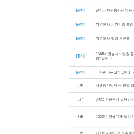
[공지]
군산시자원봉사센터 등록
[공지]
자원봉사 시간인증 표준
[공지]
자원봉사 일감 분류표
1365자원봉사포털을 통
[공지]
침" 알림!!!!
[공지]
「사랑나눔실천 1인 1나
318
자원봉사단체 등 헌혈 
317
2022 자원봉사 교육강
316
2022년 민생규제 혁신
315
제7회 대한민국 농촌재