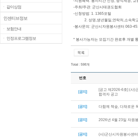
-지원혜택: 봉사시간 인정, 중식제공, 교
ㆍ 같이상점
-주최/주관: 군산시태권도협회
-신청방법: 1. 1365포털
인센티브정보
2. 성명,생년월일,연락처,소속학교를 
-봉사문의: 군산시자원봉사센터 063-451
ㆍ 보험안내
ㆍ 인정프로그램정보
* 봉사가능자는 모집기간 완료후 개별 
Total : 598개
번호
[공고 제2026-6호] 
[공지]
합격자 공고
[공지]
다함께 책숲, 다채로운
[공지]
2026년 4월 23일 자
[공지]
(사)군산시자원봉사센터 