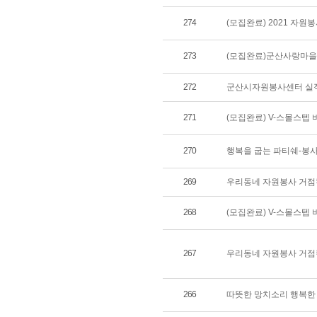
274
(모집완료) 2021 자원
273
(모집완료)군산사랑마
272
군산시자원봉사센터 실적
271
(모집완료) V-스몰스텝 
270
행복을 굽는 파티쉐-봉
269
우리동네 자원봉사 거점
268
(모집완료) V-스몰스텝 
267
우리동네 자원봉사 거점
266
따뜻한 망치소리 행복한