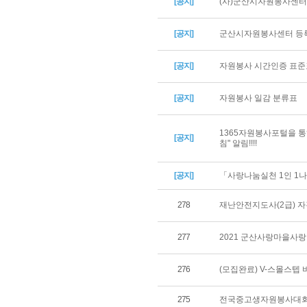
[공지]
(사)군산시자원봉사센터 
[공지]
군산시자원봉사센터 등록
[공지]
자원봉사 시간인증 표준
[공지]
자원봉사 일감 분류표
1365자원봉사포털을 통
[공지]
침" 알림!!!!
[공지]
「사랑나눔실천 1인 1나
278
재난안전지도사(2급) 
277
2021 군산사랑마을사랑
276
(모집완료) V-스몰스텝 
275
전국중고생자원봉사대회 