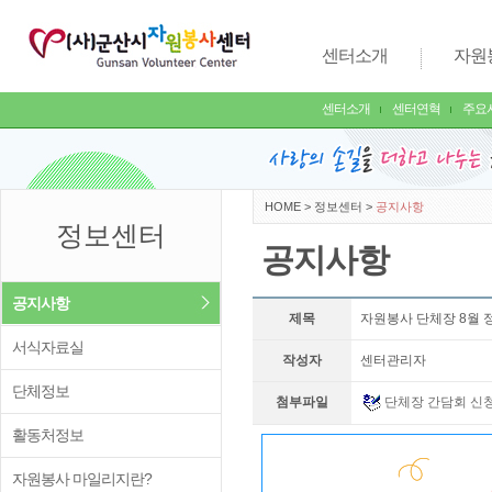
센터소개
자원
센터소개
센터연혁
주요
HOME
>
정보센터
>
공지사항
정보센터
공지사항
공지사항
제목
자원봉사 단체장 8월 
서식자료실
작성자
센터관리자
단체정보
첨부파일
단체장 간담회 신청
활동처정보
자원봉사 마일리지란?