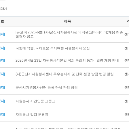
 598개
번호
제목
[공고 제2026-6호] (사)군산시자원봉사센터 직원(코디네이터)채용 최종
공지]
센
합격자 공고
공지]
다함께 책숲, 다채로운 독서여행 자원봉사자 모집
센
공지]
2026년 4월 23일 자원봉사기본법 국회 본회의 통과 · 법령 개정 안내
센
공지]
(사)군산시자원봉사센터 우수봉사자 및 단체 선정 방침 변경 알림
센
공지]
군산시자원봉사센터 등록 단체 관리 방침
센
공지]
자원봉사 시간인증 표준표
센
공지]
자원봉사 일감 분류표
센