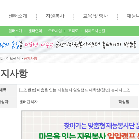
센터소개
자원봉사
교육 및 행사
재능
센터소개
센터연혁
주요사업
조직도
찾아오시는길
E
>
정보센터
>
공지사항
공지사항
제목
[모집완료] 마음을 잇는 자원봉사 일일캠프 대학생(청년) 봉사자 모집
작성자
센터관리자
작성일