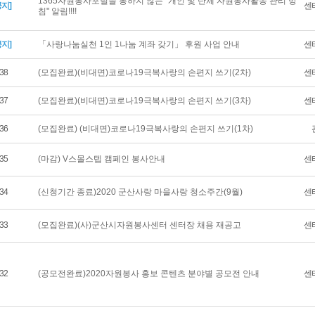
1365자원봉사포털을 통하지 않는 "개인 및 단체 자원봉사활동 관리 방
공지]
센
침" 알림!!!!
공지]
「사랑나눔실천 1인 1나눔 계좌 갖기」 후원 사업 안내
센
38
(모집완료)(비대면)코로나19극복사랑의 손편지 쓰기(2차)
센
37
(모집완료)(비대면)코로나19극복사랑의 손편지 쓰기(3차)
센
36
(모집완료) (비대면)코로나19극복사랑의 손편지 쓰기(1차)
35
(마감) V스몰스텝 캠페인 봉사안내
센
34
(신청기간 종료)2020 군산사랑 마을사랑 청소주간(9월)
센
33
(모집완료)(사)군산시자원봉사센터 센터장 채용 재공고
센
32
(공모전완료)2020자원봉사 홍보 콘텐츠 분야별 공모전 안내
센