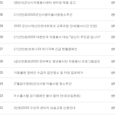
31
(완)(사)군산시자원봉사센터 센터장 채용 공고
센
30
(기간만료)2020군산사랑마을사랑청소주간
센
29
2020 군산시재난안전네트워크 교육과정 안내(봉사시간 인정)
센
28
(기간만료)2020 대한민국 자원봉사 대상 "당신이 주인공 입니다"
센
27
(기간만료)코로나19 위기극복 긴급 헌혈캠페인
센
26
(공모전종료)2020 전라북도 청년봉사단 자원봉사 프로그램공모
센
25
거동불편 장애인 수급자 집안청소 및 마당 잡초제거
센
24
(7월접수완료)군산사랑 마을사랑 청소주간
센
23
V-스몰스텝 걷기캠페인 봉사 참여 안내(모집완료)
센
22
(만료)2020 수요처 관리자 상설교육 신청안내
센