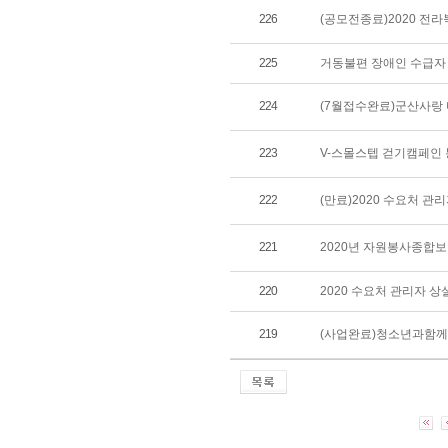
226
(공모전종료)2020 
225
거동불편 장애인 수급자
224
(7월접수완료)군산사랑
223
V-스몰스텝 걷기캠페인 
222
(만료)2020 수요처 
221
2020년 자원봉사종합보
220
2020 수요처 관리자 
219
(사업완료)청소년과함