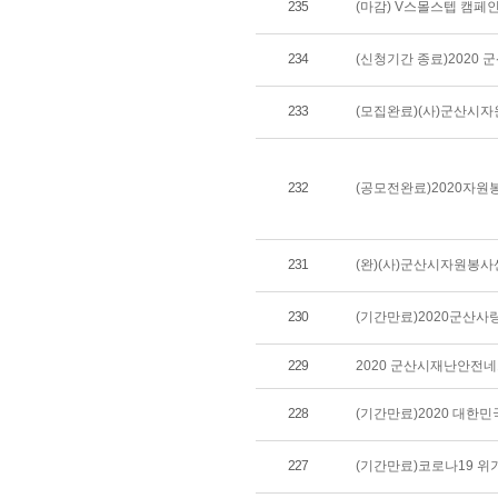
235
(마감) V스몰스텝 캠페
234
(신청기간 종료)2020 
233
(모집완료)(사)군산시
232
(공모전완료)2020자원
231
(완)(사)군산시자원봉사
230
(기간만료)2020군산
229
2020 군산시재난안전네
228
(기간만료)2020 대한민
227
(기간만료)코로나19 