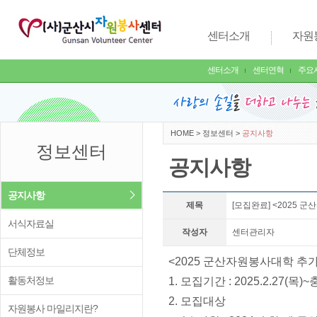
센터소개
자원
센터소개
센터연혁
주요
HOME
>
정보센터
>
공지사항
정보센터
공지사항
공지사항
제목
[모집완료] <2025 
서식자료실
작성자
센터관리자
단체정보
<2025 군산자원봉사대학 추
활동처정보
1. 모집기간 : 2025.2.27(목
2. 모집대상
자원봉사 마일리지란?