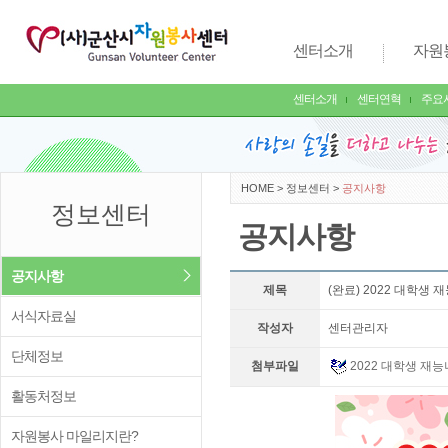
센터소개
자원
센터소개
센터연혁
주요
HOME
>
정보센터
>
공지사항
정보센터
공지사항
공지사항
제목
(완료) 2022 대학
서식자료실
작성자
센터관리자
단체정보
첨부파일
2022 대학생 재
활동처정보
자원봉사 마일리지란?