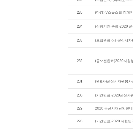
235
(마감) V스몰스텝 캠페
234
(신청기간 종료)2020 
233
(모집완료)(사)군산시
232
(공모전완료)2020자원
231
(완)(사)군산시자원봉사
230
(기간만료)2020군산
229
2020 군산시재난안전네
228
(기간만료)2020 대한민