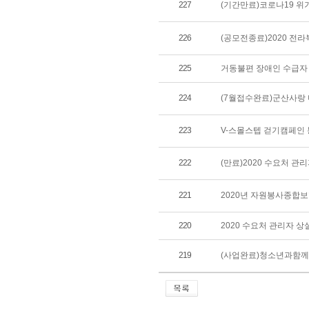
227
(기간만료)코로나19 
226
(공모전종료)2020 
225
거동불편 장애인 수급자
224
(7월접수완료)군산사랑
223
V-스몰스텝 걷기캠페인 
222
(만료)2020 수요처 
221
2020년 자원봉사종합보
220
2020 수요처 관리자 
219
(사업완료)청소년과함