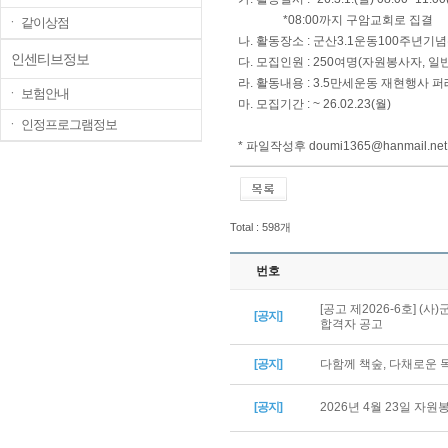
*08:00까지 구암교회로 집결
ㆍ 같이상점
나. 활동장소 : 군산3.1운동100주년기
인센티브정보
다. 모집인원 : 250여명(자원봉사자, 일
라. 활동내용 : 3.5만세운동 재현행사
ㆍ 보험안내
마. 모집기간 : ~ 26.02.23(월)
ㆍ 인정프로그램정보
* 파일작성후
doumi1365@hanmail.net
Total : 598개
번호
[공고 제2026-6호] 
[공지]
합격자 공고
[공지]
다함께 책숲, 다채로운
[공지]
2026년 4월 23일 자