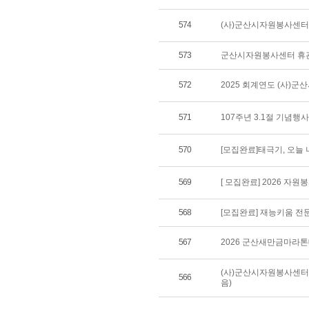
574
(사)군산시자원봉사센터 
573
군산시자원봉사센터 휴
572
2025 회계연도 (사)
571
107주년 3.1절 기념행
570
[모집완료]태극기, 오늘 
569
[ 모집완료] 2026 자
568
[모집완료] 재능키움 전
567
2026 군산새만금마라
(사)군산시자원봉사센터
566
음)