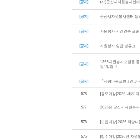
[공지]
(사)군산시자원봉사센터 
[공지]
군산시자원봉사센터 등록
[공지]
자원봉사 시간인증 표준
[공지]
자원봉사 일감 분류표
1365자원봉사포털을 통
[공지]
침" 알림!!!!
[공지]
「사랑나눔실천 1인 1나
578
[응모마감]2026 '세계
577
2026년 군산시자원봉
576
[모집마감] 2026 희
575
[접수마감]2026년 자