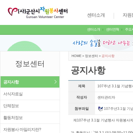
센터소개
자원
센터소개
센터연혁
주요
HOME
>
정보센터
>
공지사항
정보센터
공지사항
공지사항
제목
107주년 3.1절 기념
서식자료실
작성자
센터관리자
단체정보
첨부파일
107주년3.1절 
활동처정보
제107주년 3.1절 기념행사 자원봉사
자원봉사 마일리지란?
가. 활동일시 : `26.3.1.(일) 08:00~11:0