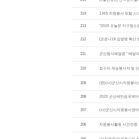
214
1365 자원봉사 포털 시
213
"2020 오늘은 지구청소
212
[코로나19 감염병 확산 
211
군산음식배달앱 " 배달의
210
집수리 재능봉사자 및 단
209
(완)(사)군산시자원봉사
208
2020 군산새만금국제
207
(사)군산시자원봉사센터
206
자원봉사활동 시간인증 