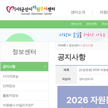
센터소개
자원
센터소개
센터연혁
주요
HOME
>
정보센터
>
공지사항
정보센터
공지사항
공지사항
제목
[모집완료] 2026 자
서식자료실
작성자
센터관리자
단체정보
활동처정보
자원봉사 마일리지란?