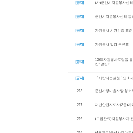
[공지]
(사)군산시자원봉사센터 
[공지]
군산시자원봉사센터 등록
[공지]
자원봉사 시간인증 표준
[공지]
자원봉사 일감 분류표
1365자원봉사포털을 통
[공지]
침" 알림!!!!
[공지]
「사랑나눔실천 1인 1나
218
군산사랑마을사랑 청소주간
217
재난안전지도사(2급)자
216
(모집완료)자원봉사자 
215
(4월완료)군산사랑마을