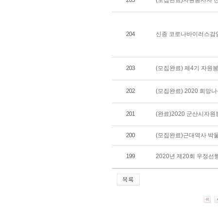
205
(모집완료)자원봉사자 
204
신종 코로나바이러스감
203
(모집완료) 제4기 자원
202
(모집완료) 2020 희망
201
(완료)2020 군산시자
200
(모집완료)근대역사 박물
199
2020년 제20회 우정선