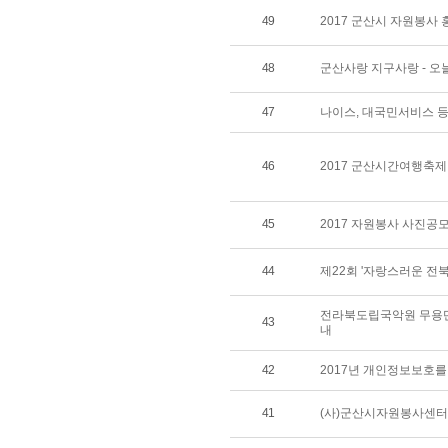
49
2017 군산시 자원봉사
48
군산사랑 지구사랑 - 
47
나이스, 대국민서비스 등
46
2017 군산시간여행축
45
2017 자원봉사 사진공
44
제22회 '자랑스러운 전
전라북도립국악원 무용단
43
내
42
2017년 개인정보보호를
41
(사)군산시자원봉사센터