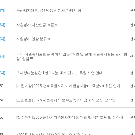
공지]
군산시자원봉사센터 등록 단체 관리 방침
센
공지]
자원봉사 시간인증 표준표
센
공지]
자원봉사 일감 분류표
센
1365자원봉사포털을 통하지 않는 "개인 및 단체 자원봉사활동 관리 방
공지]
센
침" 알림!!!!
공지]
「사랑나눔실천 1인 1나눔 계좌 갖기」 후원 사업 안내
센
58
[기한마감] 2025 전북특별자치도 자원봉사왕(가족분야) 추천 안내
센
57
[모집완료] 2025 자원봉사자 보수교육 2차 참여자 모집 -선착순
센
56
[접수마감] 2025 군산시자원봉사자대회 개최 및 공적조서 접수 안내
센