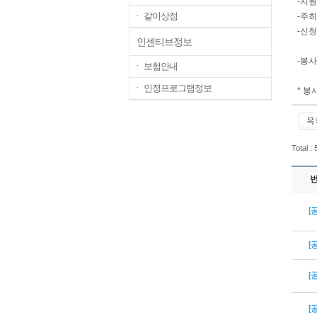
-지원
ㆍ 같이상점
-주
-신청
인센티브정보
2.
-봉사
ㆍ 보험안내
ㆍ 인정프로그램정보
* 
Total :
[
[
[
[