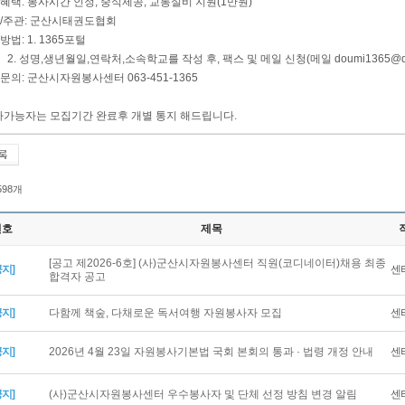
혜택: 봉사시간 인정, 중식제공, 교통실비 지원(1만원)
최/주관: 군산시태권도협회
방법: 1. 1365포털
 성명,생년월일,연락처,소속학교를 작성 후, 팩스 및 메일 신청(메일
doumi1365@d
문의: 군산시자원봉사센터 063-451-1365
봉사가능자는 모집기간 완료후 개별 통지 해드립니다.
 598개
번호
제목
[공고 제2026-6호] (사)군산시자원봉사센터 직원(코디네이터)채용 최종
공지]
센
합격자 공고
공지]
다함께 책숲, 다채로운 독서여행 자원봉사자 모집
센
공지]
2026년 4월 23일 자원봉사기본법 국회 본회의 통과 · 법령 개정 안내
센
공지]
(사)군산시자원봉사센터 우수봉사자 및 단체 선정 방침 변경 알림
센