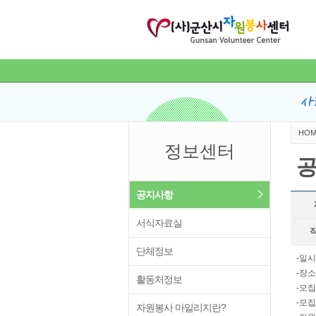
HOM
정보센터
공지사항
서식자료실
단체정보
-일시:
-장
활동처정보
-모집
-모집
자원봉사 마일리지란?