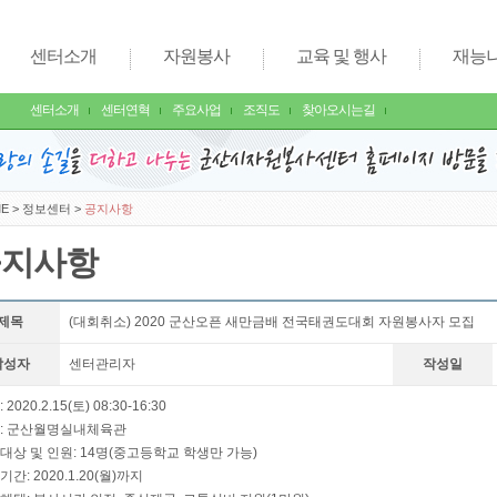
센터소개
자원봉사
교육 및 행사
재능
센터소개
센터연혁
주요사업
조직도
찾아오시는길
E
>
정보센터
>
공지사항
공지사항
제목
(대회취소) 2020 군산오픈 새만금배 전국태권도대회 자원봉사자 모집
작성자
센터관리자
작성일
 2020.2.15(토) 08:30-16:30
소: 군산월명실내체육관
대상 및 인원: 14명(중고등학교 학생만 가능)
기간: 2020.1.20(월)까지