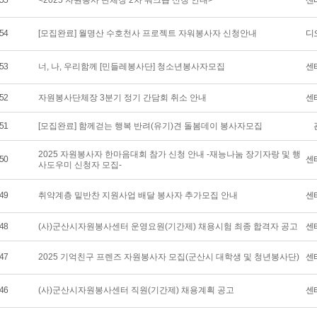
55
<2025 자원봉사 단체장 2차 워크숍 신청 안내>
센
54
[모집완료] 월명산 수호천사 프로젝트 자워봉사자 신청안내
디
53
너, 나, 우리함께 [민들레봉사단] 청소년봉사자모집
센
52
자원봉사단체장 3분기 정기 간담회 취소 안내
센
51
[모집완료] 함께걷는 행복 반려(유기)견 돌봄데이 봉사자모집
2025 자원봉사자 한마음대회 참가 신청 안내 -재능나눔 장기자랑 및 행
50
센
사도우미 신청자 모집-
49
취약계층 밑반찬 지원사업 배달 봉사자 추가모집 안내
센
48
(사)군산시자원봉사센터 운영요원(기간제) 채용시험 최종 합격자 공고
센
47
2025 기억친구 프렌즈 자원봉사자 모집(군산시 대학생 및 청년봉사단)
센
46
(사)군산시자원봉사센터 직원(기간제) 채용계획 공고
센