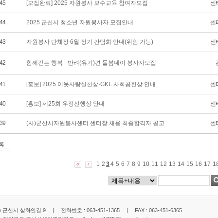
45
[모집완료] 2025 자원봉사 보수교육 참여자모집
센
44
2025 군산시 청소년 자원봉사자 모집안내
센
43
자원봉사 단체장 6월 정기 간담회 안내(위임 가능)
센
42
함께걷는 행복 - 반려(유기)견 돌봄데이 봉사자모집
41
[홍보] 2025 이웃사랑실천상·GKL 사회공헌상 안내
센
40
[홍보] 제25회 우정선행상 안내
센
39
(사)군산시자원봉사센터 센터장 채용 최종합격자 공고
센
1
2
3
4
5
6
7
8
9
10
11
12
13
14
15
16
17
1
2) 군산시 삼화안길 9 | 전화번호 : 063-451-1365 | FAX : 063-451-6365