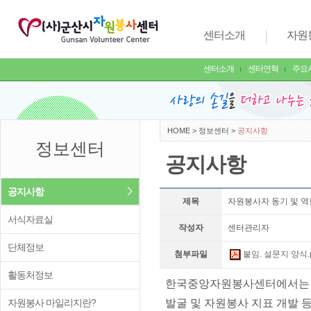
센터소개
자원
센터소개
센터연혁
주요
HOME
>
정보센터
>
공지사항
정보센터
공지사항
공지사항
제목
자원봉사자 동기 및 역
서식자료실
작성자
센터관리자
단체정보
첨부파일
붙임. 설문지 양식.p
활동처정보
한국중앙자원봉사센터에서는 자
자원봉사 마일리지란?
발굴 및 자원봉사 지표 개발 