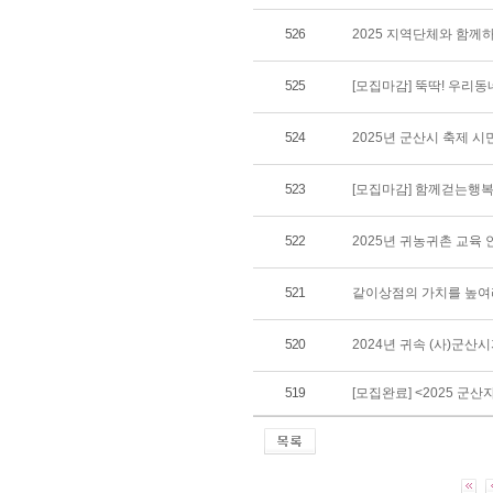
526
2025 지역단체와 함께
525
[모집마감] 뚝딱! 우리
524
2025년 군산시 축제 
523
[모집마감] 함께걷는행복
522
2025년 귀농귀촌 교육 
521
같이상점의 가치를 높여
520
2024년 귀속 (사)군
519
[모집완료] <2025 군