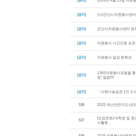
[공지]
2026년 4월 23일 자
[공지]
(사)군산시자원봉사센터 
[공지]
군산시자원봉사센터 등록
[공지]
자원봉사 시간인증 표준
[공지]
자원봉사 일감 분류표
1365자원봉사포털을 통
[공지]
침" 알림!!!!
[공지]
「사랑나눔실천 1인 1나
538
2025 재난안전지도사[
[모집완료] 대학생 및 
537
사활동
536
2025 자원봉사단체장 