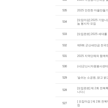
535
2025 안전한 마을만들
[모집마감] 2025 기
534
눔 봉사자 모집
533
[모집완료] 2025 세
532
제9회 군산새만금 전국
531
2025 지역단체와 함께
530
(사)군산시자원봉사센터
529
'숨쉬는 소공원, 맑고 
[모집완료] 제 2회 전
528
니다.(
[ 모집마감 ] 제 2회
527
집