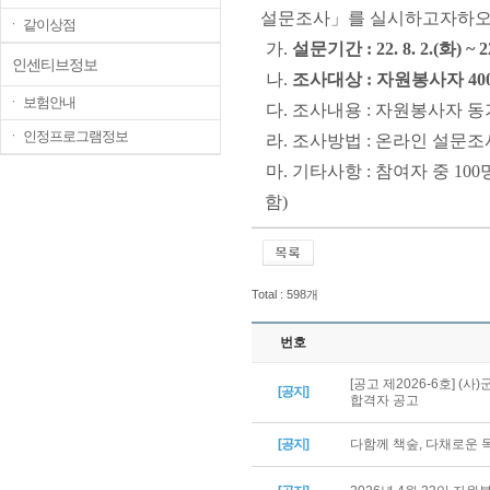
설문조사
」
를 실시하고자하오
ㆍ 같이상점
가
.
설문기간
: 22. 8. 2.(
화
) ~ 2
인센티브정보
나
.
조사대상
:
자원봉사자
40
ㆍ 보험안내
다
.
조사내용
:
자원봉사자 동
ㆍ 인정프로그램정보
라
.
조사방법
:
온라인 설문
마
.
기타사항
:
참여자 중
100
함
)
Total : 598개
번호
[공고 제2026-6호] 
[공지]
합격자 공고
[공지]
다함께 책숲, 다채로운