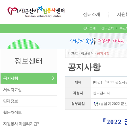
센터소개
자원
센터소개
센터연혁
주요
HOME
>
정보센터
>
공지사항
정보센터
공지사항
공지사항
제목
(마감) 『2022 군
서식자료실
작성자
센터관리자
단체정보
첨부파일
(붙임 2) 2022
활동처정보
『
2022
자원봉사 마일리지란?