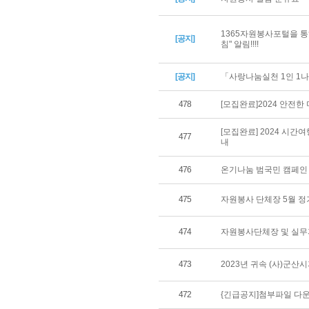
1365자원봉사포털을 통
[공지]
침" 알림!!!!
[공지]
「사랑나눔실천 1인 1나
478
[모집완료]2024 안전
[모집완료] 2024 시
477
내
476
온기나눔 범국민 캠페인
475
자원봉사 단체장 5월 정
474
자원봉사단체장 및 실무
473
2023년 귀속 (사)군
472
{긴급공지]첨부파일 다운