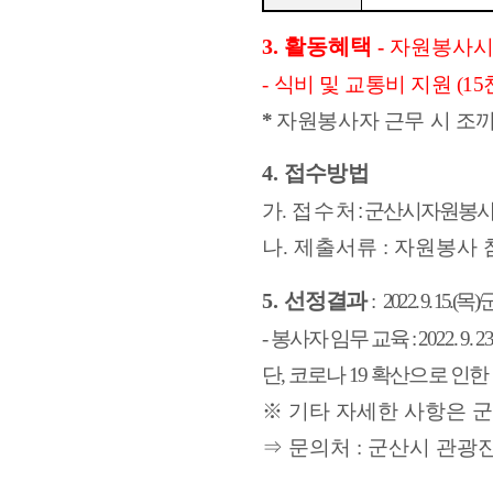
3.
활동혜택
-
자원봉사시
-
식비 및 교통비 지원
(15
*
자원봉사자 근무 시 조끼
4.
접수방법
가
.
접 수 처 : 군산시자원봉
나
.
제출서류
:
자원봉사 
5.
선정결과
:
2022. 9. 15.(
목
)/
-
봉사자 임무 교육
: 2022. 9. 23
단
,
코로나
19
확산으로 인한 
※
기타 자세한 사항은 
⇒
문의처
:
군산시 관광