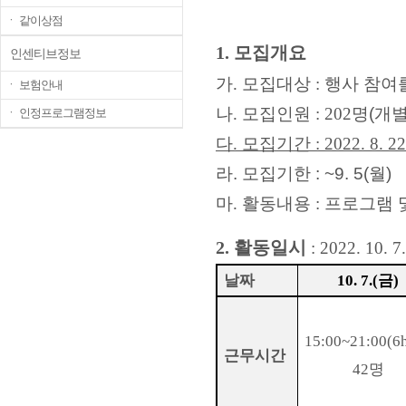
ㆍ 같이상점
1.
모집개요
인센티브정보
가
.
모집대상
:
행사 참여
ㆍ 보험안내
나
.
모집인원
: 202
명(개
ㆍ 인정프로그램정보
다
.
모집기간
: 2022. 8. 22
라. 모집기한 : ~9. 5(월)
마
.
활동내용
:
프로그램 
2.
활동일시
: 2022. 10. 7.
날짜
금
10. 7.(
)
15:00~21:00(6
근무시간
42명