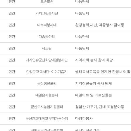
민간
오손도손
나눔단체
민간
가치그린봉사단
나눔단체
민간
나누리봉사대
환경정화,재난, 각종행사 참여등
민간
다솜동아리
나눔단체
민간
시크릿
나눔단체
민간
메가인슈군산희망내일봉사단
지역사회 봉사 참여 희망
민간
한길문고 독서단 - 이야기줍기
생태독서교육을 연계한 환경보호 활
민간
군산청년포럼
지역청년들의 봉사 단체
민간
네일은자원봉사
네일아트 및 어르신돌봄
민간
군산도시농업지원센터
청암산 가꾸기
,
관내 조경분야등
민간
군산간호대학교 무지개동아리
다양한봉사
민간
대한공공안전드론협회
재난안전관리등