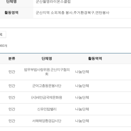
단체명
군산월명라이온스클럽
활동영역
군산지역 소외계층 봉사,주거환경복구,연탄봉사
 360개
분류
단체명
활동역역
법무부법사랑위원 군산지구협의
민간
나눔단체
회
민간
군여고총동문봉사단
나눔단체
민간
(사)새만금국제문화원
나눔단체
민간
신유민탑밸리
나눔단체
민간
서해해양환경감시단
나눔단체