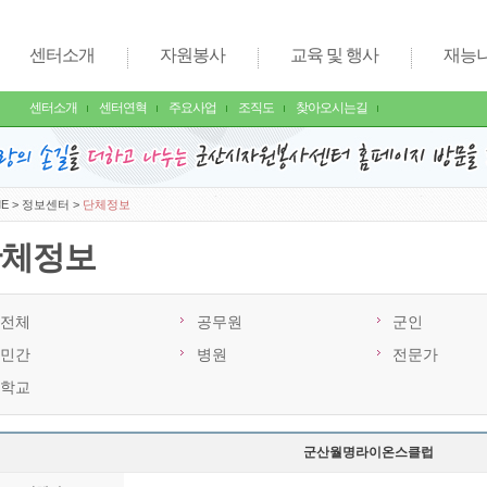
센터소개
자원봉사
교육 및 행사
재능
센터소개
센터연혁
주요사업
조직도
찾아오시는길
E
>
정보센터
>
단체정보
단체정보
전체
공무원
군인
민간
병원
전문가
학교
군산월명라이온스클럽