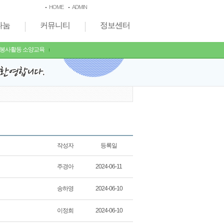
HOME
ADMIN
나눔
커뮤니티
정보센터
 봉사활동 소양교육
작성자
등록일
주경아
2024-06-11
송하영
2024-06-10
이정희
2024-06-10