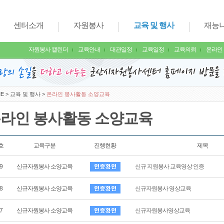
센터소개
자원봉사
교육 및 행사
재능
자원봉사 캘린더
교육안내
대관일정
교육일정
교육의뢰
온라인
E
>
교육 및 행사
>
온라인 봉사활동 소양교육
라인 봉사활동 소양교육
호
교육구분
진행현황
제목
9
신규자원봉사 소양교육
신규 지원봉사 교육영상 인증
8
신규자원봉사 소양교육
신규자원봉사 영상교육
7
신규자원봉사 소양교육
신규자원봉사영상교육