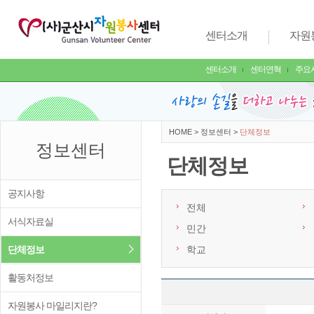
센터소개
자원
센터소개
센터연혁
주요
HOME
>
정보센터
>
단체정보
정보센터
단체정보
공지사항
전체
서식자료실
민간
단체정보
학교
활동처정보
자원봉사 마일리지란?