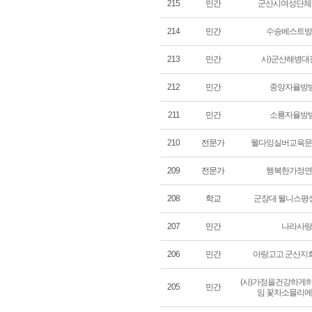
215
민간
군산시여성단체
214
민간
수송베스트방
213
민간
사)군산해병대
212
민간
중앙자율방
211
민간
소룡자율방
210
전문가
웰다잉실버교육문
209
전문가
행복한가정연
208
학교
군장대 웰니스평
207
민간
나라사랑
206
민간
아랑고고 군산지
(사)가정을건강하게
205
민간
임 꽃차소믈리에