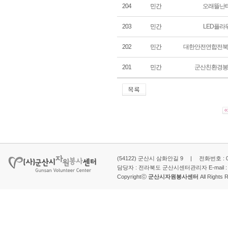
204
민간
오래뜰난
203
민간
LED플라
202
민간
대한안전연합전북
201
민간
군산친환경봉
(54122) 군산시 삼화안길 9 | 전화번호 : 063-
담당자 : 전라북도 군산시센터관리자 E-mail 
Copyrightⓒ
군산시자원봉사센터
All Rights 