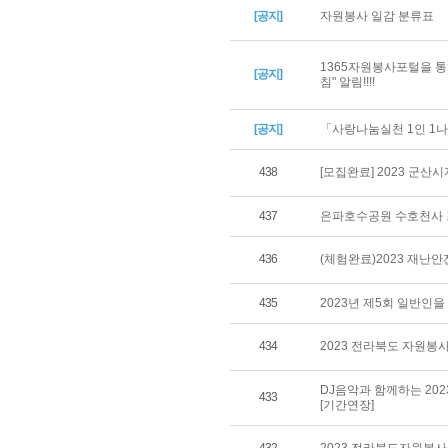
[공지]
자원봉사 일감 분류표
1365자원봉사포털을 통
[공지]
침" 알림!!!!
[공지]
「사랑나눔실천 1인 1나
438
[모집완료] 2023 군
437
은파호수공원 수호천사 
436
(체험완료)2023 재난
435
2023년 제5회 일반인
434
2023 전라북도 자원봉사
DJ음악과 함께하는 20
433
[기간연장]