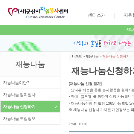
센터소개
자원
재능
HOME
>
재능나눔
>
재능나눔 신청하기
재능나눔
재능나눔신청하
재능나눔이란?
[재능나눔 신청 절차]
- 남다른 재능을 통한 봉사활동을 원하시
재능나눔 참여절차
- 아래
를 통하여 신청 가능합니다
- 재능나눔신청 전 필히 1365나눔포털(ww
재능나눔 신청하기
※ 재능나눔 신청시 기재된 개인정보는 
재능나눔 모집정보
Total : 114개