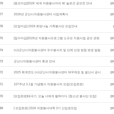
78
[응모마감]2026 '세계 자원봉사자의 해' 슬로건 공모전 안내
센
77
2026년 군산시자원봉사센터 사업계획서
센
76
[모집마감] 2026 희망나눔 가족봉사단 모집안내
75
[접수마감]2026년 자원봉사프로그램 소규모 지원사업 공모 관련
센
74
(사)군산시자원봉사센터 우수봉사자 및 단체 선정 방침 변경 알림
센
73
군산시자원봉사센터 휴관 안내
센
72
2025 회계연도 (사)군산시자원봉사센터 재무제표 및 결산서 공시
센
71
107주년 3.1절 기념행사 자원봉사자 모집(모집완료)
센
70
[모집완료]태극기, 오늘 너에게 펄럭이다. [청소년 봉사단 모집]
센
69
[ 모집완료] 2026 자원봉사대학 3기 신입생모집
센