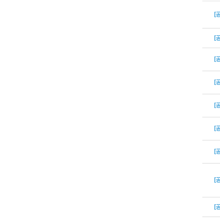
[
[
[
[
[
[
[
[
[