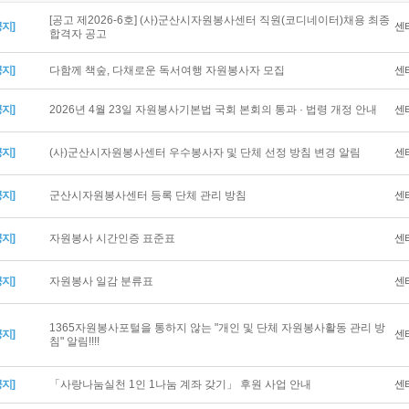
[공고 제2026-6호] (사)군산시자원봉사센터 직원(코디네이터)채용 최종
공지]
센
합격자 공고
공지]
다함께 책숲, 다채로운 독서여행 자원봉사자 모집
센
공지]
2026년 4월 23일 자원봉사기본법 국회 본회의 통과 · 법령 개정 안내
센
공지]
(사)군산시자원봉사센터 우수봉사자 및 단체 선정 방침 변경 알림
센
공지]
군산시자원봉사센터 등록 단체 관리 방침
센
공지]
자원봉사 시간인증 표준표
센
공지]
자원봉사 일감 분류표
센
1365자원봉사포털을 통하지 않는 "개인 및 단체 자원봉사활동 관리 방
공지]
센
침" 알림!!!!
공지]
「사랑나눔실천 1인 1나눔 계좌 갖기」 후원 사업 안내
센