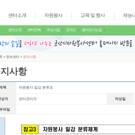
센터소개
자원봉사
교육 및 행사
재능
센터소개
센터연혁
주요사업
조직도
찾아오시는길
E
>
정보센터
>
공지사항
공지사항
제목
자원봉사 일감 분류표
작성자
센터관리자
작성일
부파일