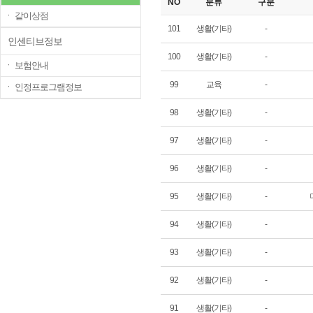
NO
분류
구분
ㆍ 같이상점
101
생활(기타)
-
인센티브정보
100
생활(기타)
-
ㆍ 보험안내
99
교육
-
ㆍ 인정프로그램정보
98
생활(기타)
-
97
생활(기타)
-
96
생활(기타)
-
95
생활(기타)
-
94
생활(기타)
-
93
생활(기타)
-
92
생활(기타)
-
91
생활(기타)
-