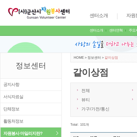
센터소개
자원
센터소개
센터연혁
주요
HOME
>
정보센터
>
같이상점
정보센터
같이상점
공지사항
전체
서식자료실
뷰티
단체정보
가구/가전/통신
활동처정보
Total : 101개
자원봉사 마일리지란?