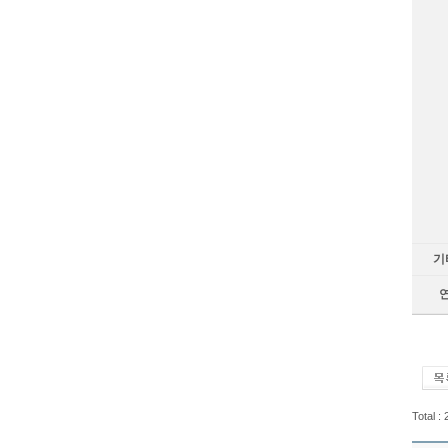
기
Total :