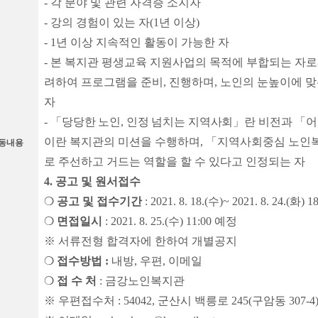
-
각 분야 및 관련 자격증 소지자
-
강의 경험이 있는 자
(1
년 이상
)
- 1
년 이상 지속적인 활동이 가능한 자
-
본 복지관 평생교육 지원사업의 목적에 부합되는 자로
려하여 프로그램을 준비
,
진행하며
,
노인의 눈높이에 맞
자
-
「
당당한 노인
,
인정 넘치는 지역사회
」
란 비전과
「
어
이란 복지관의 미션을 수행하며
,
「
지역사회중심 노인
동내용
로 주선하고 거드는 역할을 할 수 있다고 인정되는 자
4.
공고 및 원서접수
❍
공고 및 접수기간
: 2021. 8. 18.(
수
)~ 2021. 8. 24.(
화
) 1
❍
면접일시
: 2021. 8. 25.(
수
) 11:00
예정
※
서류전형 합격자에 한하여 개별공지
❍
접수방법
:
내방
,
우편
,
이메일
❍
접 수 처
:
금강노인복지관
※
우편접수처
: 54042,
군산시 백릉로
245(
구암동
307-4