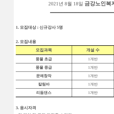
금강노인복지
2021
년
8
월
18
일
━━━━━━━━━━━━━━━━━━━━━━
1.
모집대상
:
신규강사
5
명
2.
모집내용
모집과목
개설 수
풍물 초급
1
개반
풍물 중급
1
개반
문예창작
1
개반
칼림바
1
개반
리듬댄스
1
개반
3.
응시자격