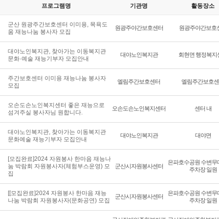
프로그램명
기관명
활동장소
군산 원광주간보호센터 이미용, 목욕도
원광주야간보호센터
원광주야간보호
움 재능나눔 봉사자 모집
대야노인복지관, 찾아가는 이동복지관
대야노인복지관
회현면 행정복지
문화·예술 재능기부자 모집안내
주간보호센터 이미용 재능나눔 봉사자
엘림주간보호센터
엘림주간보호센
모집
오손도손노인복지센터 좋은 재능으로
오손도손노인복지센터
센터 내
섬겨주실 봉사자님 원합니다.
대야노인복지관, 찾아가는 이동복지관
대야노인복지관
대야면
문화예술 재능기부자 모집안내
[모집완료]2024 자원봉사 한마음 재능나
은파호수공원 수변무대
눔 박람회 자원봉사자(체험부스운영) 모
군산시자원봉사센터
주차장 일원
집
[[모집완료]2024 자원봉사 한마음 재능
은파호수공원 수변무대
군산시자원봉사센터
나눔 박람회 자원봉사자(문화공연) 모집
주차장 일원