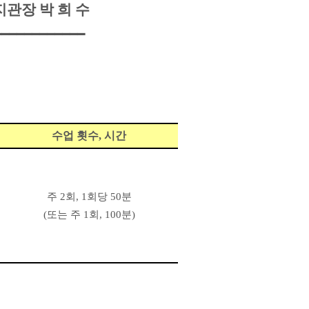
관장 박 희 수
━━━━━━━━━━━━
수업 횟수
,
시간
주
2
회
, 1
회당
50
분
(
또는 주
1
회
, 100
분
)