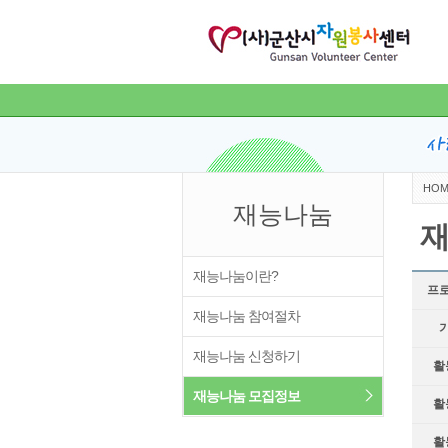
HOM
재능나눔
재
재능나눔이란?
프
재능나눔 참여절차
재능나눔 신청하기
활
재능나눔 모집정보
활
활