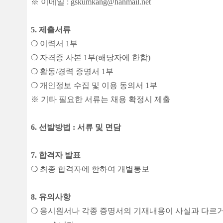
※
이메일
:
gskumkang@hanmail.net
5.
제출서류
❍
이력서
1
부
❍
자격증 사본
1
부
(
해당자에 한함
)
❍
활동
/
경력 증명서
1
부
❍
개인정보 수집 및 이용 동의서
1
부
※
기타 필요한 서류는 채용 확정시 제출
6.
선발방법
:
서류 및 면담
7.
합격자 발표
❍
최종 합격자에 한하여 개별통보
8.
유의사항
❍
응시원서나 각종 증명서의 기재내용이 사실과 다르거