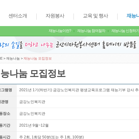
센터소개
자원봉사
교육 및 행사
재능
재능나눔이란?
재능나눔 참여절차
재능나눔 신청하
E
>
재능나눔
>
재능나눔 모집정보
능나눔 모집정보
로그램명
2021년 1기(하반기) 금강노인복지관 평생교육프로그램 재능기부 강사 
기관명
금강노인복지관
동장소
금강노인복지관
동기간
2021년 9월~12월
동시간
주 2회, 1회당 50분(또는 주 1회, 100분)