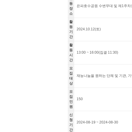
동
은파호수공원 수변무대 및 제1주차
장
소
활
동
2024.10.12(토)
기
간
활
동
13:00 ~ 16:00(집결 11:30)
시
간
모
집
재능나눔을 원하는 단체 및 기관, 기
대
상
모
집
150
인
원
신
청
2024-08-19 ~ 2024-08-30
기
간