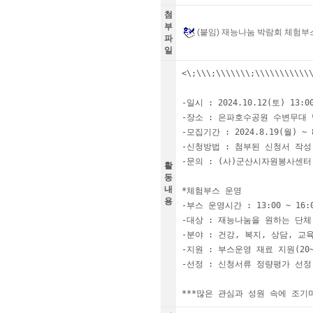
첨
부
(붙임) 재능나눔 박람회 체험부
파
일
<\;\\\;\\\\\\\;\\\\\\\
-일시 : 2024.10.12(토) 13:00
-장소 : 은파호수공원 수변무대 
-모집기간 : 2024.8.19(월) ~ 8
-신청방법 : 첨부된 신청서 작성
-문의 : (사)군산시자원봉사센터 06
활
동
내
*체험부스 운영

용
-부스 운영시간 : 13:00 ~ 16:0
-대상 : 재능나눔을 원하는 단체 
-분야 : 건강, 복지, 상담, 교육
-지원 : 부스운영 재료 지원(20
-선정 : 신청서류 정량평가 선정

***많은 관심과 성원 속에 조기