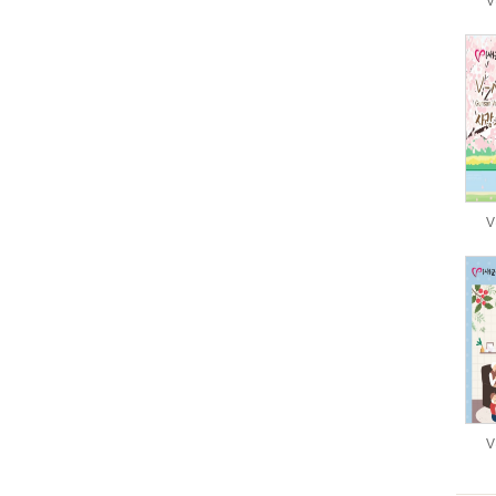
V
V
V