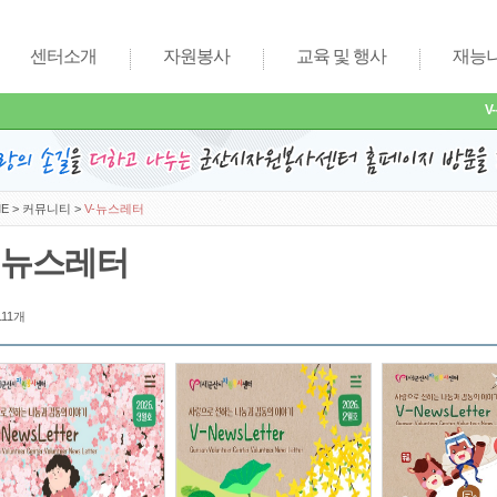
센터소개
자원봉사
교육 및 행사
재능
V
E
>
커뮤니티
>
V-뉴스레터
-뉴스레터
 111개