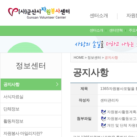
센터소개
자원
센터소개
센터연혁
주요
HOME
>
정보센터
>
공지사항
정보센터
공지사항
공지사항
제목
1365자원봉사포털을 통
서식자료실
작성자
센터관리자
단체정보
자원봉사활동계획서
첨부파일
자원봉사활동보고서
활동처정보
개인 및 단체 자원봉
자원봉사 마일리지란?