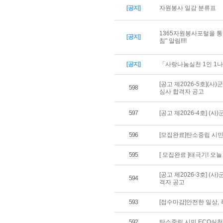
[공지]
자원봉사 일감 분류표
1365자원봉사포털을 통
[공지]
침" 알림!!!!
[공지]
「사랑나눔실천 1인 1나
[공고 제2026-5호](
598
심사 합격자 공고
597
[공고 제2026-4호] 
596
[모집완료]탄소중립 시민
595
[ 모집완료 ]태극기! 오
[공고 제2026-3호] 
594
격자 공고
593
[접수마감]안전한 일상,
592
탄소중립 시민 ECO실